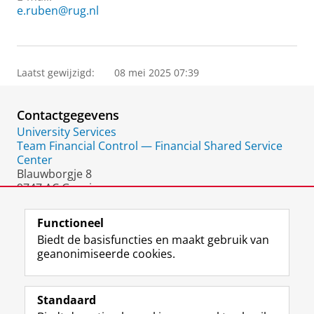
e.ruben@rug.nl
Laatst gewijzigd:
08 mei 2025 07:39
Contactgegevens
University Services
Team Financial Control — Financial Shared Service
Center
Blauwborgje 8
9747 AC Groningen
Nederland
Functioneel
Biedt de basisfuncties en maakt gebruik van
geanonimiseerde cookies.
F
L
R
I
Y
Volg de RUG
a
i
S
n
o
Standaard
c
n
S
s
u