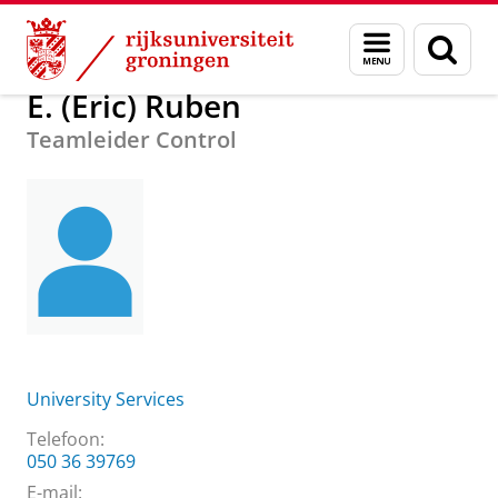
Skip
Skip
Over ons
E. (Eric) Ruben
Menu
Zoek
to
to
en
Content
Navigation
zoeken
E. (Eric) Ruben
Teamleider Control
University Services
Telefoon:
050 36 39769
E-mail: