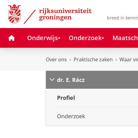
Skip
Skip
to
to
Content
Navigation
breed in kenni
Home
Onderwijs
Onderzoek
Maatsch
Over ons
Praktische zaken
Waar vi
dr. E. Rácz
Profiel
Onderzoek