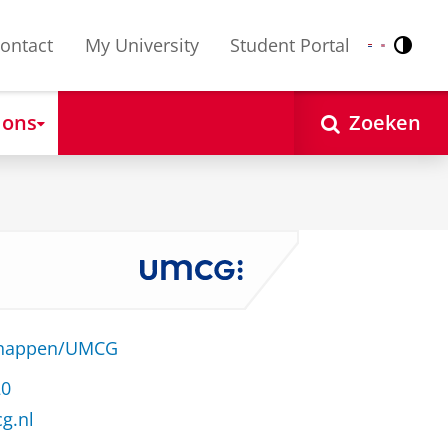
ontact
My University
Student Portal
Contr
Nederlands
English
 ons
Zoeken
schappen/UMCG
20
g.nl