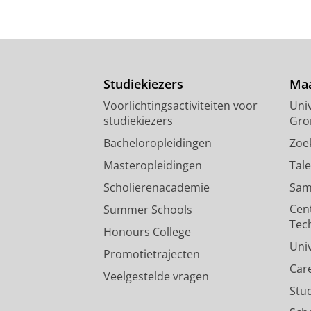
Studiekiezers
Maa
Voorlichtingsactiviteiten voor
Univ
studiekiezers
Gro
Bacheloropleidingen
Zoe
Masteropleidingen
Tal
Scholierenacademie
Sam
Cen
Summer Schools
Tec
Honours College
Uni
Promotietrajecten
Car
Veelgestelde vragen
Stu