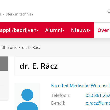
C
s - sterk in techniek
appij/bedrijven
Alumni
Nieuws
Over
ndt u ons
dr. E. Rácz
dr. E. Rácz
Faculteit Medische Weten
Telefoon:
050 361 25
E-mail:
e.racz@umc