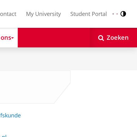
ontact
My University
Student Portal
Contr
Nederlands
English
 ons
Zoeken
jfskunde