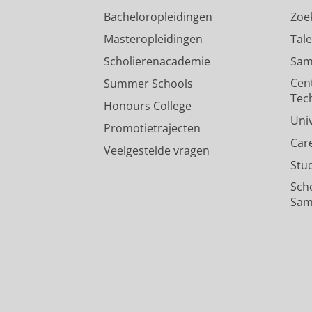
Bacheloropleidingen
Zoe
Masteropleidingen
Tal
Scholierenacademie
Sam
Cen
Summer Schools
Tec
Honours College
Uni
Promotietrajecten
Car
Veelgestelde vragen
Stu
Sch
Sam