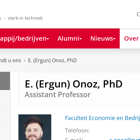
C
s - sterk in techniek
appij/bedrijven
Alumni
Nieuws
Over
ndt u ons
E. (Ergun) Onoz, PhD
E. (Ergun) Onoz, PhD
Assistant Professor
Faculteit Economie en Bedri
Telefoon: