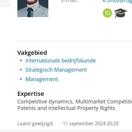
E-mail:
e.onoz@rug
O
R
R
e
C
s
I
e
D
a
r
c
Vakgebied
h
Internationale bedrijfskunde
P
Strategisch Management
o
r
Management
t
a
Expertise
l
Competitive dynamics, Multimarket Competitio
Patents and Intellectual Property Rights
Laatst gewijzigd:
11 september 2024 20:29