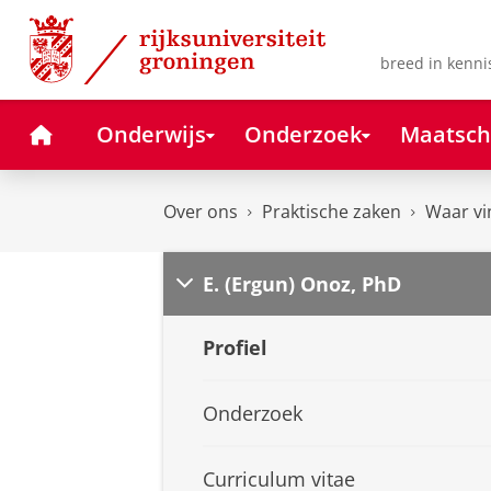
Skip
Skip
to
to
Content
Navigation
breed in kenni
Home
Onderwijs
Onderzoek
Maatsch
Over ons
Praktische zaken
Waar vi
E. (Ergun) Onoz, PhD
Profiel
Onderzoek
Curriculum vitae