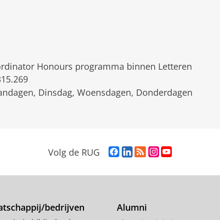
rdinator Honours programma binnen Letteren
15.269
ndagen, Dinsdag, Woensdagen, Donderdagen
F
L
R
I
Y
Volg de RUG
a
i
S
n
o
c
n
S
s
u
e
k
-
t
T
b
e
f
a
u
o
d
e
g
b
tschappij/bedrijven
Alumni
o
I
e
r
e