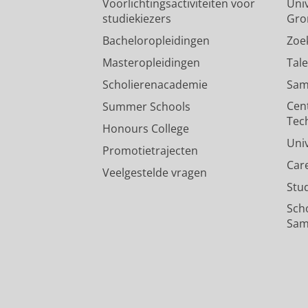
Voorlichtingsactiviteiten voor
Univ
studiekiezers
Gro
Bacheloropleidingen
Zoe
Masteropleidingen
Tal
Scholierenacademie
Sam
Cen
Summer Schools
Tec
Honours College
Uni
Promotietrajecten
Car
Veelgestelde vragen
Stu
Sch
Sam