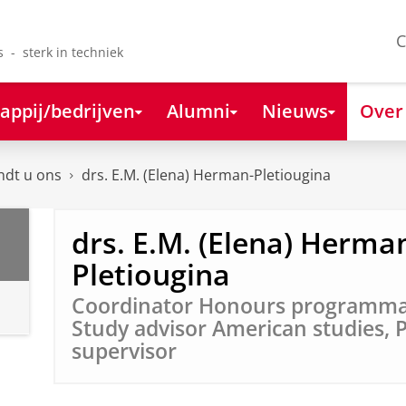
C
s - sterk in techniek
appij/bedrijven
Alumni
Nieuws
Over
ndt u ons
drs. E.M. (Elena) Herman-Pletiougina
drs. E.M. (Elena) Herma
Pletiougina
Coordinator Honours programma 
Study advisor American studies, 
supervisor