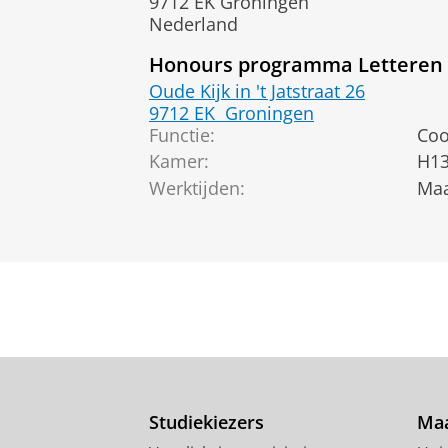
9712 EK Groningen
Nederland
Honours programma Letteren
Oude Kijk in 't Jatstraat 26
9712 EK
Groningen
Functie:
Coo
Kamer:
H13
Werktijden:
Maa
Studiekiezers
Maa