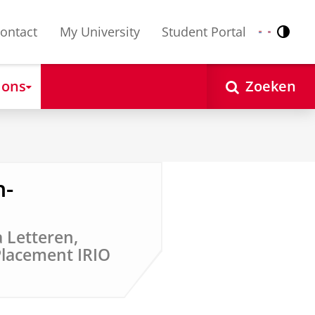
ontact
My University
Student Portal
Contr
Nederlands
English
 ons
Zoeken
n-
Letteren,
Placement IRIO