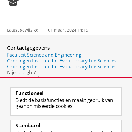
R
e
s
e
a
Laatst gewijzigd:
01 maart 2024 14:15
r
c
h
Contactgegevens
P
o
Faculteit Science and Engineering
r
Groningen Institute for Evolutionary Life Sciences —
t
Groningen Institute for Evolutionary Life Sciences
a
Nijenborgh 7
l
9747 AG Groningen
Nederland
Functioneel
Biedt de basisfuncties en maakt gebruik van
geanonimiseerde cookies.
F
L
R
I
Y
Volg de RUG
a
i
S
n
o
Standaard
c
n
S
s
u