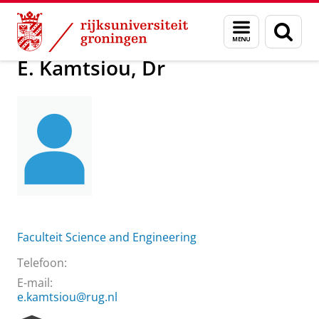
Skip
Skip
Over ons
E. Kamtsiou, Dr
Menu
Zoek
to
to
en
Content
Navigation
zoeken
E. Kamtsiou, Dr
Faculteit Science and Engineering
Telefoon:
E-mail:
e.kamtsiou@rug.nl