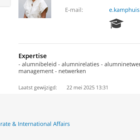
E-mail:
e.kamphuis
R
e
s
e
a
Expertise
r
c
- alumnibeleid - alumnirelaties - alumninetwer
h
management - netwerken
P
o
Laatst gewijzigd:
22 mei 2025 13:31
r
t
a
l
te & International Affairs