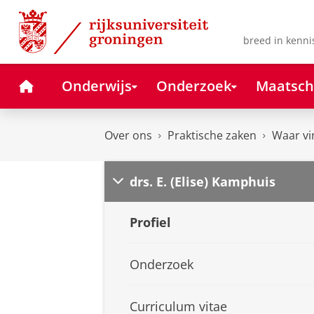
Skip
Skip
to
to
Content
Navigation
breed in kenni
Home
Onderwijs
Onderzoek
Maatsch
Over ons
Praktische zaken
Waar vi
drs. E. (Elise) Kamphuis
Profiel
Onderzoek
Curriculum vitae