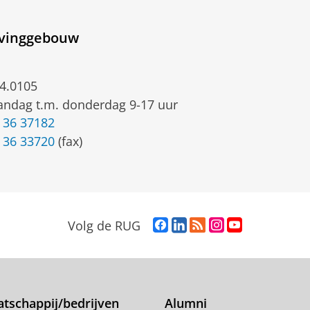
rvinggebouw
4.0105
ndag t.m. donderdag 9-17 uur
 36 37182
 36 33720
(fax)
F
L
R
I
Y
Volg de RUG
a
i
S
n
o
c
n
S
s
u
e
k
-
t
T
b
e
f
a
u
o
d
e
g
b
tschappij/bedrijven
Alumni