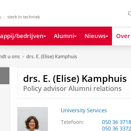
C
s - sterk in techniek
appij/bedrijven
Alumni
Nieuws
Over
ndt u ons
drs. E. (Elise) Kamphuis
drs. E. (Elise) Kamphuis
Policy advisor Alumni relations
University Services
Telefoon:
050 36 371
050 36 337