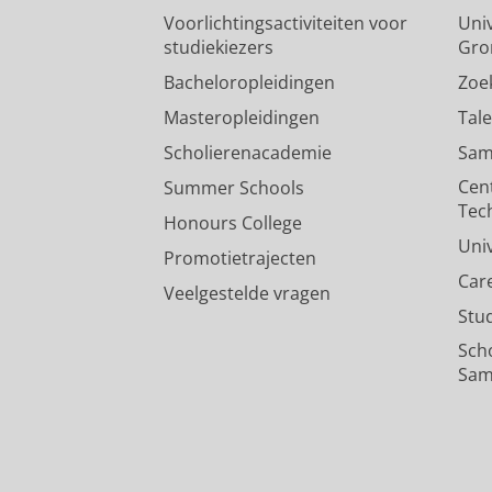
Voorlichtingsactiviteiten voor
Univ
studiekiezers
Gro
Bacheloropleidingen
Zoe
Masteropleidingen
Tal
Scholierenacademie
Sam
Cen
Summer Schools
Tec
Honours College
Uni
Promotietrajecten
Car
Veelgestelde vragen
Stu
Sch
Sam