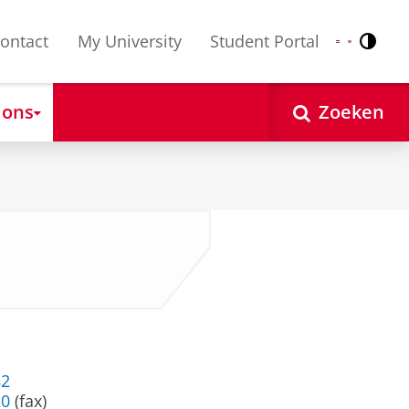
ontact
My University
Student Portal
Contr
Nederlands
English
 ons
Zoeken
82
20
(fax)