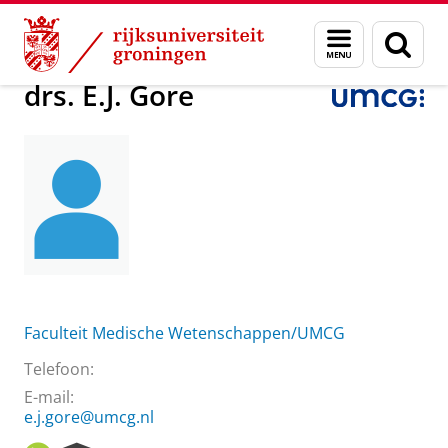
Skip
Skip
Over ons
drs. E.J. Gore
Menu
Zoek
to
to
en
Content
Navigation
zoeken
drs. E.J. Gore
Faculteit Medische Wetenschappen/UMCG
Telefoon:
E-mail:
e.j.gore@umcg.nl