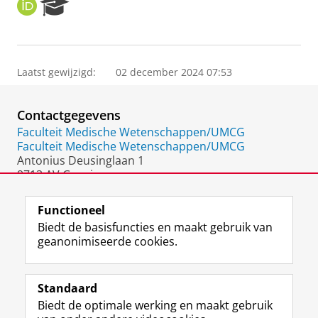
O
R
R
e
C
s
I
e
D
a
Laatst gewijzigd:
02 december 2024 07:53
r
c
h
Contactgegevens
P
o
Faculteit Medische Wetenschappen/UMCG
r
Faculteit Medische Wetenschappen/UMCG
t
Antonius Deusinglaan 1
a
9713 AV Groningen
l
Nederland
Functioneel
Biedt de basisfuncties en maakt gebruik van
geanonimiseerde cookies.
F
L
R
I
Y
Volg de RUG
a
i
S
n
o
Standaard
c
n
S
s
u
Biedt de optimale werking en maakt gebruik
e
k
-
t
T
Studiekiezers