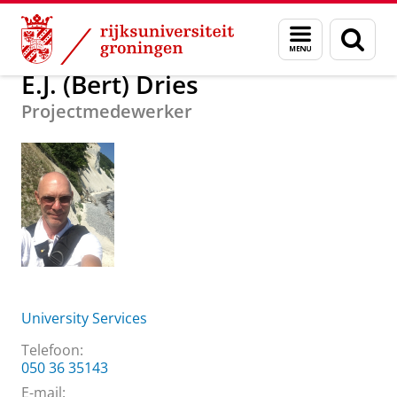
Skip
Skip
Over ons
E.J. (Bert) Dries
Menu
Zoek
to
to
en
Content
Navigation
zoeken
E.J. (Bert) Dries
Projectmedewerker
University Services
Telefoon:
050 36 35143
E-mail: