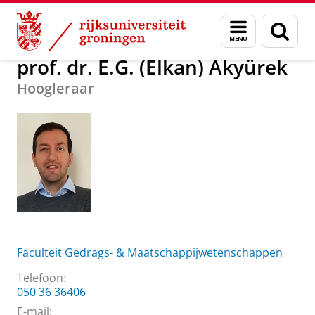
Skip
Skip
Over ons
prof. dr. E.G. (Elkan) Akyürek
Menu
Zoek
to
to
en
Content
Navigation
zoeken
prof. dr. E.G. (Elkan) Akyürek
Hoogleraar
Faculteit Gedrags- & Maatschappijwetenschappen
Telefoon:
050 36 36406
E-mail: