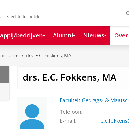
C
s - sterk in techniek
appij/bedrijven
Alumni
Nieuws
Over
ndt u ons
drs. E.C. Fokkens, MA
drs. E.C. Fokkens, MA
Faculteit Gedrags- & Maats
Telefoon:
E-mail:
e.c.fokkens