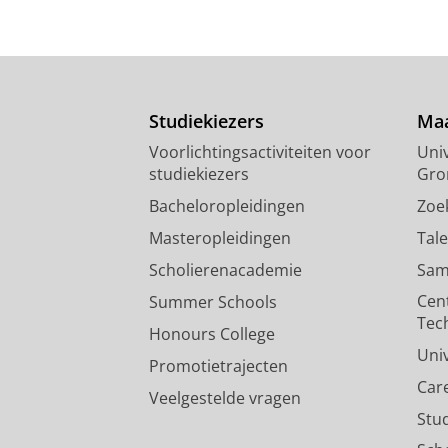
Studiekiezers
Maa
Voorlichtingsactiviteiten voor
Univ
studiekiezers
Gro
Bacheloropleidingen
Zoe
Masteropleidingen
Tal
Scholierenacademie
Sam
Cen
Summer Schools
Tec
Honours College
Uni
Promotietrajecten
Car
Veelgestelde vragen
Stu