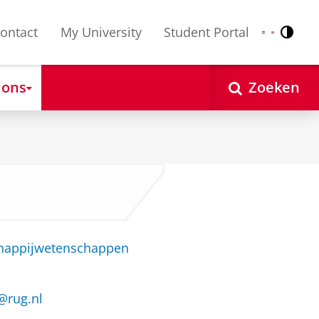
ontact
My University
Student Portal
Contr
Nederlands
English
 ons
Zoeken
chappijwetenschappen
@rug.nl