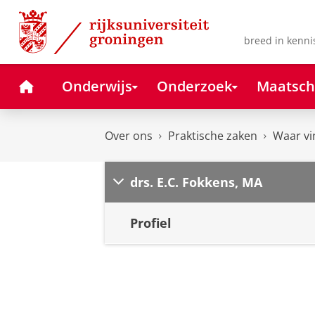
Skip
Skip
to
to
Content
Navigation
breed in kenni
Home
Onderwijs
Onderzoek
Maatsch
Over ons
Praktische zaken
Waar vi
drs. E.C. Fokkens, MA
Profiel