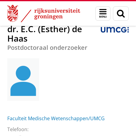
Skip
Skip
Over ons
dr. E.C. (Esther) de Haas
Menu
Zoek
to
to
en
Content
Navigation
zoeken
dr. E.C. (Esther) de
Haas
Postdoctoraal onderzoeker
Faculteit Medische Wetenschappen/UMCG
Telefoon: