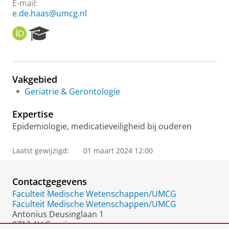
E-mail:
e.de.haas@umcg.nl
O
R
R
e
C
s
I
e
D
a
Vakgebied
r
Geriatrie & Gerontologie
c
h
Expertise
P
o
Epidemiologie, medicatieveiligheid bij ouderen
r
t
Laatst gewijzigd:
01 maart 2024 12:00
a
l
Contactgegevens
Faculteit Medische Wetenschappen/UMCG
Faculteit Medische Wetenschappen/UMCG
Antonius Deusinglaan 1
9713 AV Groningen