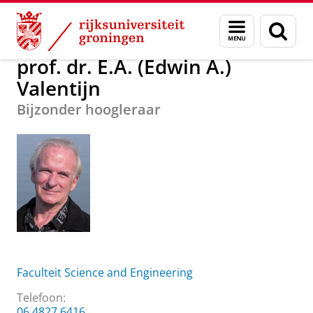
Skip
Skip
Over ons
prof. dr. E.A. (Edwin A.) Valentijn
Menu
Zoek
to
to
en
Content
Navigation
zoeken
prof. dr. E.A. (Edwin A.)
Valentijn
Bijzonder hoogleraar
Faculteit Science and Engineering
Telefoon:
06 4827 6416