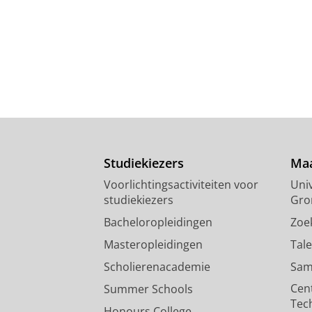
Studiekiezers
Maa
Voorlichtingsactiviteiten voor
Univ
studiekiezers
Gro
Bacheloropleidingen
Zoe
Masteropleidingen
Tal
Scholierenacademie
Sam
Cen
Summer Schools
Tec
Honours College