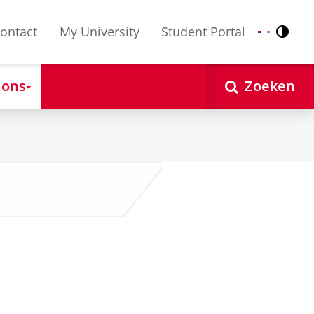
ontact
My University
Student Portal
Contr
Nederlands
English
 ons
Zoeken