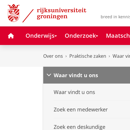
Skip
Skip
to
to
Content
Navigation
breed in kenni
Home
Onderwijs
Onderzoek
Maatsch
Over ons
Praktische zaken
Waar vi
Waar vindt u ons
Waar vindt u ons
Zoek een medewerker
Zoek een deskundige