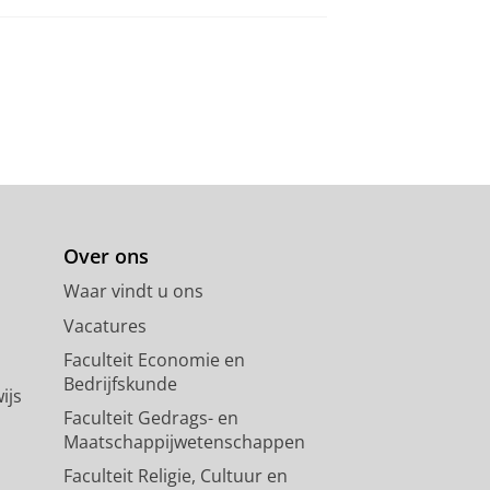
Over ons
Waar vindt u ons
Vacatures
Faculteit Economie en
Bedrijfskunde
ijs
Faculteit Gedrags- en
Maatschappijwetenschappen
Faculteit Religie, Cultuur en