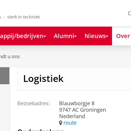
C
s - sterk in techniek
appij/bedrijven
Alumni
Nieuws
Over
ndt u ons
Logistiek
Bezoekadres:
Blauwborgje 8
9747 AC Groningen
Nederland
route