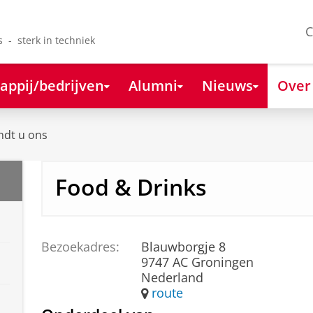
C
s - sterk in techniek
appij/bedrijven
Alumni
Nieuws
Over
ndt u ons
Food & Drinks
Bezoekadres:
Blauwborgje 8
9747 AC Groningen
Nederland
route