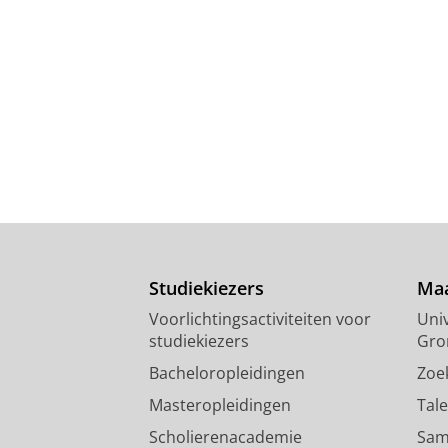
Studiekiezers
Maa
Voorlichtingsactiviteiten voor
Univ
studiekiezers
Gro
Bacheloropleidingen
Zoe
Masteropleidingen
Tal
Scholierenacademie
Sam