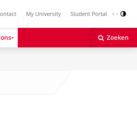
ontact
My University
Student Portal
Contr
Nederlands
English
 ons
Zoeken