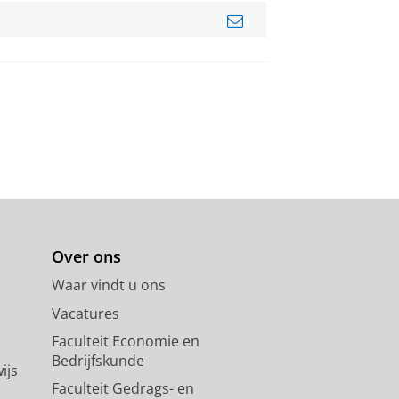
Over ons
Waar vindt u ons
Vacatures
Faculteit Economie en
Bedrijfskunde
ijs
Faculteit Gedrags- en