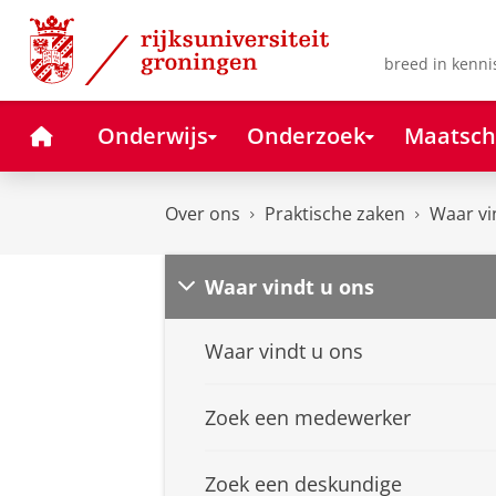
Skip
Skip
to
to
Content
Navigation
breed in kenni
Home
Onderwijs
Onderzoek
Maatsch
Over ons
Praktische zaken
Waar vi
Waar vindt u ons
Waar vindt u ons
Zoek een medewerker
Zoek een deskundige