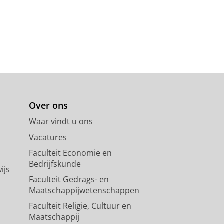
Over ons
Waar vindt u ons
Vacatures
Faculteit Economie en
Bedrijfskunde
ijs
Faculteit Gedrags- en
Maatschappijwetenschappen
Faculteit Religie, Cultuur en
Maatschappij