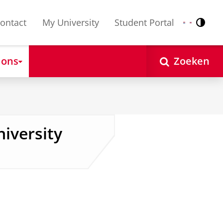
ontact
My University
Student Portal
Contr
Nederlands
English
 ons
Zoeken
iversity