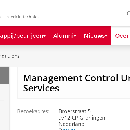
C
s - sterk in techniek
appij/bedrijven
Alumni
Nieuws
Over
ndt u ons
Management Control Un
Services
Bezoekadres:
Broerstraat 5
9712 CP Groningen
Nederland