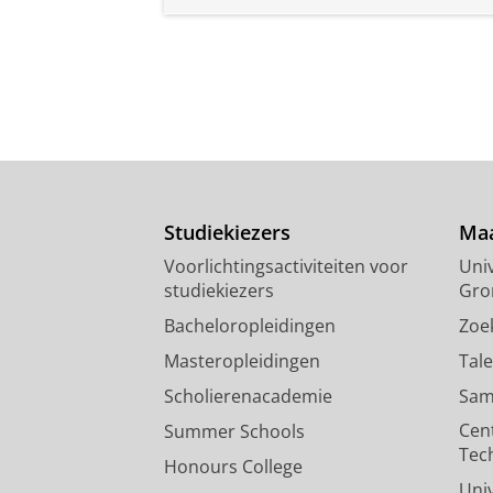
Studiekiezers
Maa
Voorlichtingsactiviteiten voor
Univ
studiekiezers
Gro
Bacheloropleidingen
Zoe
Masteropleidingen
Tal
Scholierenacademie
Sam
Cen
Summer Schools
Tec
Honours College
Uni