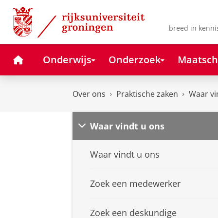
Skip
Skip
to
to
Content
Navigation
breed in kenni
Home
Onderwijs
Onderzoek
Maatsch
Over ons
Praktische zaken
Waar vi
Waar vindt u ons
Waar vindt u ons
Zoek een medewerker
Zoek een deskundige