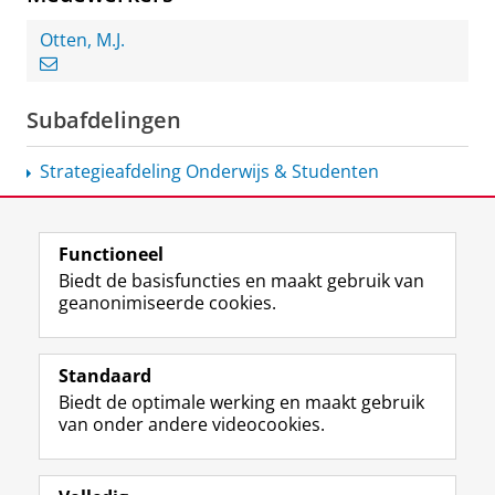
Otten, M.J.
Subafdelingen
Strategieafdeling
Onderwijs & Studenten
Functioneel
View this page in:
English
Biedt de basisfuncties en maakt gebruik van
geanonimiseerde cookies.
F
L
R
I
Y
Volg de RUG
a
i
S
n
o
Standaard
c
n
S
s
u
Biedt de optimale werking en maakt gebruik
e
k
-
t
T
Studiekiezers
van onder andere videocookies.
b
e
f
a
u
Maatschappij/bedrijven
o
d
e
g
b
o
I
e
r
e
Alumni