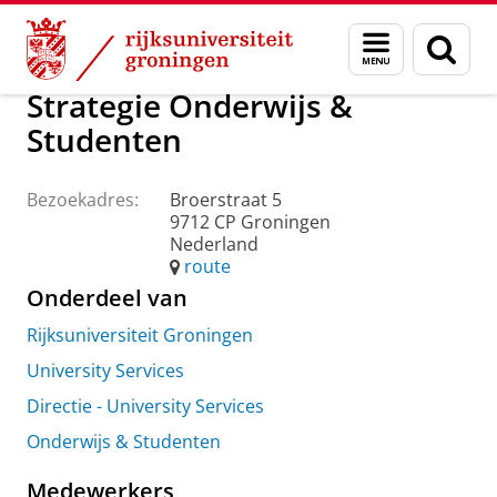
Skip
Skip
Over ons
Praktische zaken
Waar vindt u ons
Menu
Zoek
to
to
en
Content
Navigation
zoeken
Strategie Onderwijs &
Studenten
Bezoekadres:
Broerstraat 5
9712 CP Groningen
Nederland
route
Onderdeel van
Rijksuniversiteit Groningen
University Services
Directie - University Services
Onderwijs & Studenten
Medewerkers