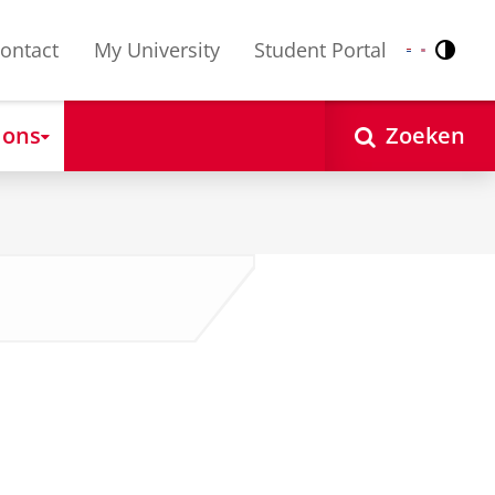
ontact
My University
Student Portal
Contr
Nederlands
English
 ons
Zoeken