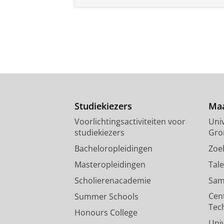
Studiekiezers
Maa
Voorlichtingsactiviteiten voor
Univ
studiekiezers
Gro
Bacheloropleidingen
Zoe
Masteropleidingen
Tal
Scholierenacademie
Sam
Cen
Summer Schools
Tec
Honours College
Uni