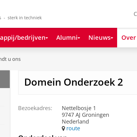
C
s - sterk in techniek
appij/bedrijven
Alumni
Nieuws
Over
ndt u ons
Domein Onderzoek 2
Bezoekadres:
Nettelbosje 1
9747 AJ Groningen
Nederland
route