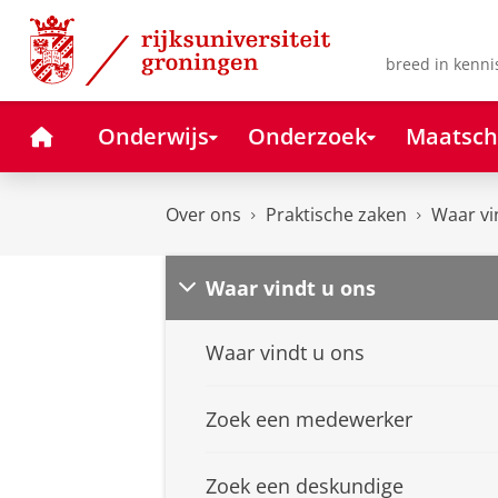
Skip
Skip
to
to
Content
Navigation
breed in kenni
Home
Onderwijs
Onderzoek
Maatsch
Over ons
Praktische zaken
Waar vi
Waar vindt u ons
Waar vindt u ons
Zoek een medewerker
Zoek een deskundige