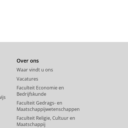
Over ons
Waar vindt u ons
Vacatures
Faculteit Economie en
Bedrijfskunde
ijs
Faculteit Gedrags- en
Maatschappijwetenschappen
Faculteit Religie, Cultuur en
Maatschappij