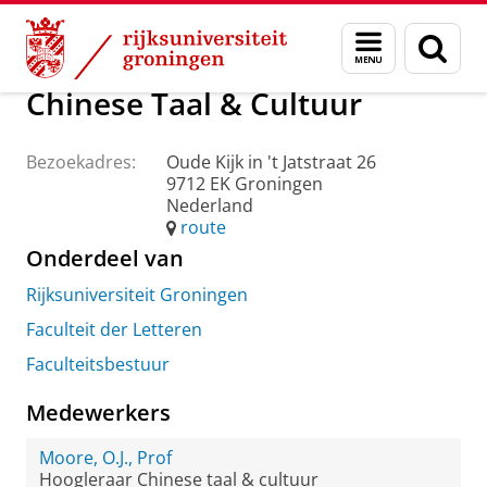
Skip
Skip
Over ons
Praktische zaken
Waar vindt u ons
Menu
Zoek
to
to
en
Content
Navigation
zoeken
Chinese Taal & Cultuur
Bezoekadres:
Oude Kijk in 't Jatstraat 26
9712 EK Groningen
Nederland
route
Onderdeel van
Rijksuniversiteit Groningen
Faculteit der Letteren
Faculteitsbestuur
Medewerkers
Moore, O.J., Prof
Hoogleraar Chinese taal & cultuur