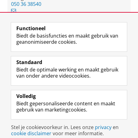
050 36 38540
Functioneel
View this page in:
English
Biedt de basisfuncties en maakt gebruik van
geanonimiseerde cookies.
F
L
R
I
Y
Volg de RUG
a
i
S
n
o
Standaard
c
n
S
s
u
Biedt de optimale werking en maakt gebruik
e
k
-
t
T
Studiekiezers
van onder andere videocookies.
b
e
f
a
u
Maatschappij/bedrijven
o
d
e
g
b
o
I
e
r
e
Alumni
k
n
d
a
-
Volledig
p
-
R
m
k
Biedt gepersonaliseerde content en maakt
Over ons
a
p
i
-
a
gebruik van marketingcookies.
g
a
j
a
n
i
g
k
c
a
Disclaimer & Copyright
Privacy
Cookies
n
i
s
c
a
Stel je cookievoorkeur in. Lees onze
privacy
en
Inloggen
a
n
u
o
l
cookie disclaimer
voor meer informatie.