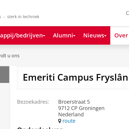
C
s - sterk in techniek
appij/bedrijven
Alumni
Nieuws
Over
ndt u ons
Emeriti Campus Fryslân
Bezoekadres:
Broerstraat 5
9712 CP Groningen
Nederland
route