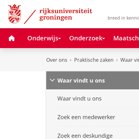
Skip
Skip
to
to
Content
Navigation
breed in kenni
Home
Onderwijs
Onderzoek
Maatsch
Over ons
Praktische zaken
Waar vi
Waar vindt u ons
Waar vindt u ons
Zoek een medewerker
Zoek een deskundige