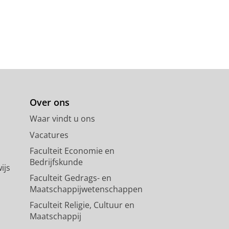
Over ons
Waar vindt u ons
Vacatures
Faculteit Economie en
Bedrijfskunde
ijs
Faculteit Gedrags- en
Maatschappijwetenschappen
Faculteit Religie, Cultuur en
Maatschappij