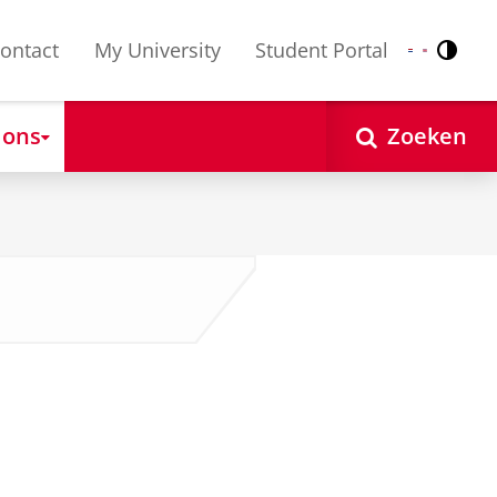
ontact
My University
Student Portal
Contr
Nederlands
English
 ons
Zoeken