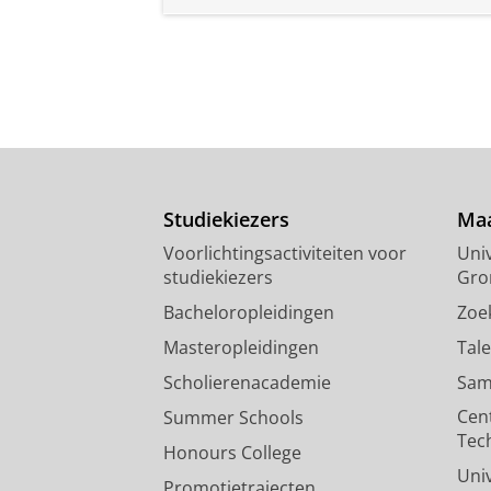
Studiekiezers
Maa
Voorlichtingsactiviteiten voor
Univ
studiekiezers
Gro
Bacheloropleidingen
Zoe
Masteropleidingen
Tal
Scholierenacademie
Sam
Cen
Summer Schools
Tec
Honours College
Uni
Promotietrajecten