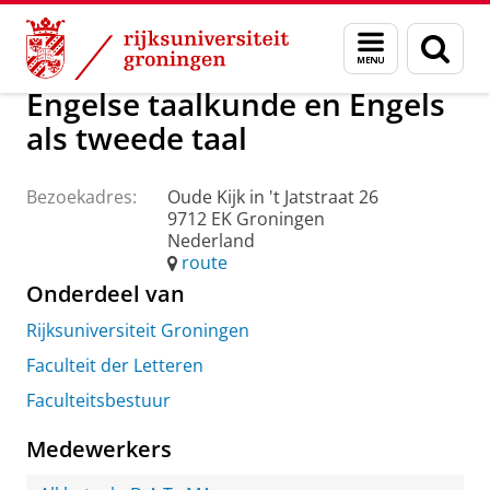
Skip
Skip
Over ons
Praktische zaken
Waar vindt u ons
Menu
Zoek
to
to
en
Content
Navigation
zoeken
Engelse taalkunde en Engels
als tweede taal
Bezoekadres:
Oude Kijk in 't Jatstraat 26
9712 EK Groningen
Nederland
route
Onderdeel van
Rijksuniversiteit Groningen
Faculteit der Letteren
Faculteitsbestuur
Medewerkers