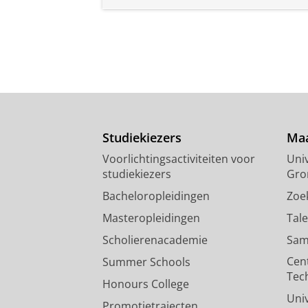
Studiekiezers
Maa
Voorlichtingsactiviteiten voor
Univ
studiekiezers
Gro
Bacheloropleidingen
Zoe
Masteropleidingen
Tal
Scholierenacademie
Sam
Cen
Summer Schools
Tec
Honours College
Uni
Promotietrajecten