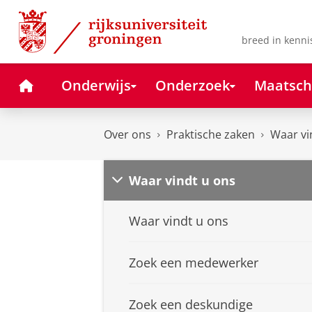
Skip
Skip
to
to
Content
Navigation
breed in kenni
Home
Onderwijs
Onderzoek
Maatsch
Over ons
Praktische zaken
Waar vi
Waar vindt u ons
Waar vindt u ons
Zoek een medewerker
Zoek een deskundige