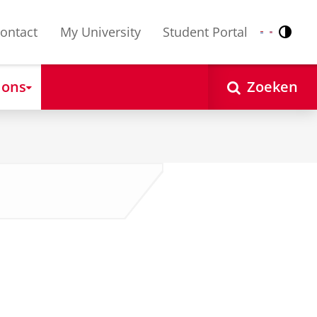
ontact
My University
Student Portal
Contr
Nederlands
English
 ons
Zoeken