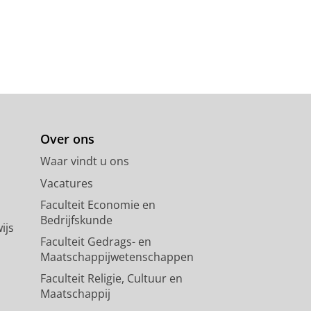
Over ons
Waar vindt u ons
Vacatures
Faculteit Economie en
Bedrijfskunde
ijs
Faculteit Gedrags- en
Maatschappijwetenschappen
Faculteit Religie, Cultuur en
Maatschappij