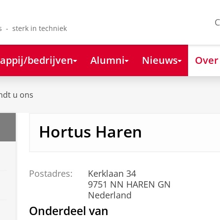
C
s - sterk in techniek
appij/bedrijven
Alumni
Nieuws
Over
ndt u ons
Hortus Haren
Postadres:
Kerklaan 34
9751 NN HAREN GN
Nederland
Onderdeel van