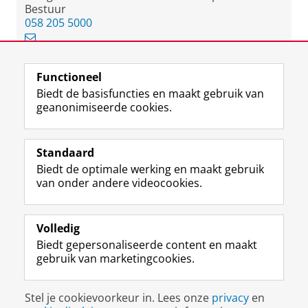
Bestuur
058 205 5000
Functioneel
View this page in:
English
Biedt de basisfuncties en maakt gebruik van
geanonimiseerde cookies.
F
L
R
I
Y
Volg de RUG
a
i
S
n
o
Standaard
c
n
S
s
u
Biedt de optimale werking en maakt gebruik
e
k
-
t
T
Studiekiezers
van onder andere videocookies.
b
e
f
a
u
Maatschappij/bedrijven
o
d
e
g
b
o
I
e
r
e
Alumni
k
n
d
a
-
Volledig
p
-
R
m
k
Biedt gepersonaliseerde content en maakt
Over ons
a
p
i
-
a
gebruik van marketingcookies.
g
a
j
a
n
i
g
k
c
a
Disclaimer & Copyright
Privacy
Cookies
n
i
s
c
a
Stel je cookievoorkeur in. Lees onze
privacy
en
Inloggen