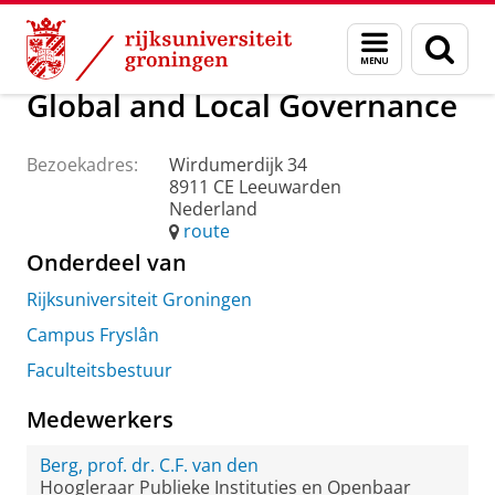
Skip
Skip
Over ons
Praktische zaken
Waar vindt u ons
Menu
Zoek
to
to
en
Content
Navigation
zoeken
Global and Local Governance
Bezoekadres:
Wirdumerdijk 34
8911 CE Leeuwarden
Nederland
route
Onderdeel van
Rijksuniversiteit Groningen
Campus Fryslân
Faculteitsbestuur
Medewerkers
Berg, prof. dr. C.F. van den
Hoogleraar Publieke Instituties en Openbaar