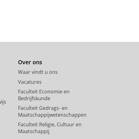
Over ons
Waar vindt u ons
Vacatures
Faculteit Economie en
Bedrijfskunde
ijs
Faculteit Gedrags- en
Maatschappijwetenschappen
Faculteit Religie, Cultuur en
Maatschappij