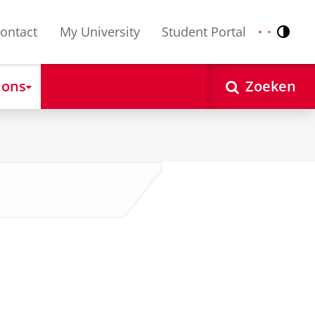
ontact
My University
Student Portal
Contr
Nederlands
English
 ons
Zoeken