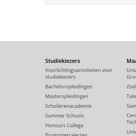
Studiekiezers
Maa
Voorlichtingsactiviteiten voor
Univ
studiekiezers
Gro
Bacheloropleidingen
Zoe
Masteropleidingen
Tal
Scholierenacademie
Sam
Cen
Summer Schools
Tec
Honours College
Uni
Promotietrajecten