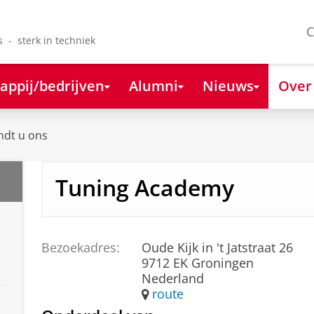
C
s - sterk in techniek
appij/bedrijven
Alumni
Nieuws
Over
ndt u ons
Tuning Academy
Bezoekadres:
Oude Kijk in 't Jatstraat 26
9712 EK Groningen
Nederland
route