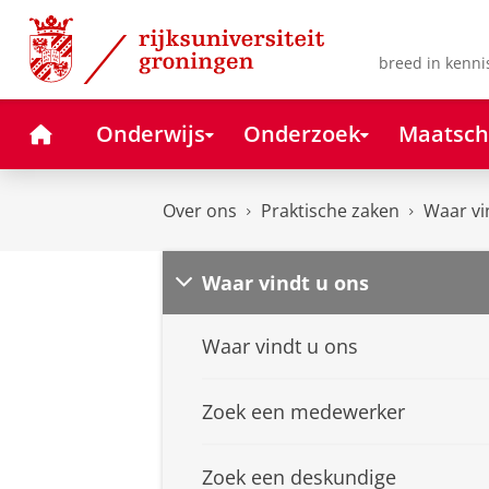
Skip
Skip
to
to
Content
Navigation
breed in kenni
Home
Onderwijs
Onderzoek
Maatsch
Over ons
Praktische zaken
Waar vi
Waar vindt u ons
Waar vindt u ons
Zoek een medewerker
Zoek een deskundige