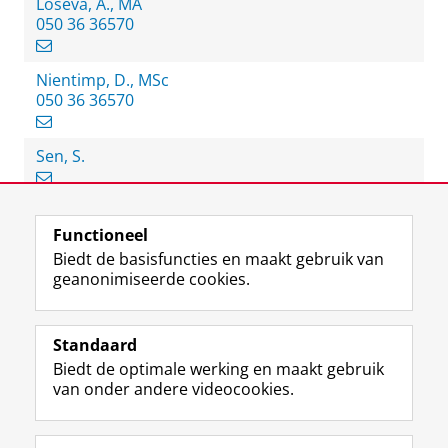
Loseva, A., MA
050 36 36570
Nientimp, D., MSc
050 36 36570
Sen, S.
Functioneel
View this page in:
English
Biedt de basisfuncties en maakt gebruik van
geanonimiseerde cookies.
F
L
R
I
Y
Volg de RUG
a
i
S
n
o
Standaard
c
n
S
s
u
Biedt de optimale werking en maakt gebruik
e
k
-
t
T
Studiekiezers
van onder andere videocookies.
b
e
f
a
u
Maatschappij/bedrijven
o
d
e
g
b
o
I
e
r
e