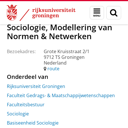
Skip
Skip
Over ons
Praktische zaken
Waar vindt u ons
Menu
Zoek
to
to
en
Content
Navigation
zoeken
Sociologie, Modellering van
Normen & Netwerken
Bezoekadres:
Grote Kruisstraat 2/1
9712 TS Groningen
Nederland
route
Onderdeel van
Rijksuniversiteit Groningen
Faculteit Gedrags- & Maatschappijwetenschappen
Faculteitsbestuur
Sociologie
Basiseenheid Sociologie