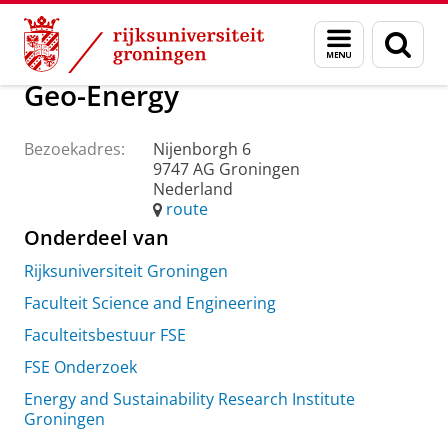
Skip
Skip
Over ons
Praktische zaken
Waar vindt u ons
Menu
Zoek
to
to
en
Content
Navigation
zoeken
Geo-Energy
Bezoekadres:
Nijenborgh 6
9747 AG Groningen
Nederland
route
Onderdeel van
Rijksuniversiteit Groningen
Faculteit Science and Engineering
Faculteitsbestuur FSE
FSE Onderzoek
Energy and Sustainability Research Institute
Groningen