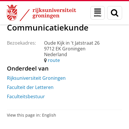
Skip
Skip
Over ons
Praktische zaken
Waar vindt u ons
Menu
Zoek
to
to
en
Content
Navigation
zoeken
Communicatiekunde
Bezoekadres:
Oude Kijk in 't Jatstraat 26
9712 EK Groningen
Nederland
route
Onderdeel van
Rijksuniversiteit Groningen
Faculteit der Letteren
Faculteitsbestuur
View this page in:
English