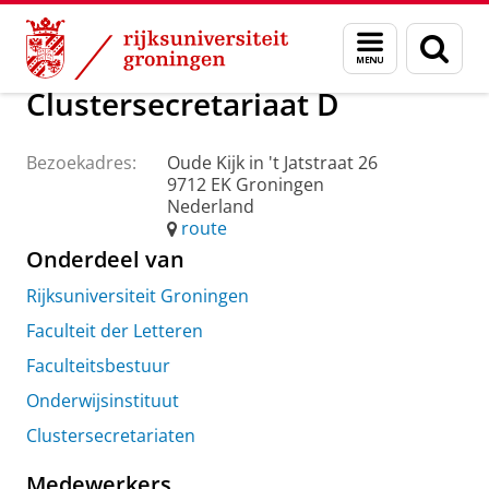
Skip
Skip
Over ons
Praktische zaken
Waar vindt u ons
Menu
Zoek
to
to
en
Content
Navigation
zoeken
Clustersecretariaat D
Bezoekadres:
Oude Kijk in 't Jatstraat 26
9712 EK Groningen
Nederland
route
Onderdeel van
Rijksuniversiteit Groningen
Faculteit der Letteren
Faculteitsbestuur
Onderwijsinstituut
Clustersecretariaten
Medewerkers