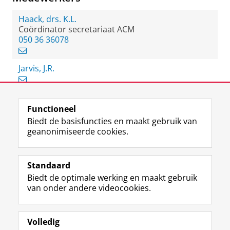
Haack, drs. K.L.
Coördinator secretariaat ACM
050 36 36078
Jarvis, J.R.
Functioneel
View this page in:
English
Biedt de basisfuncties en maakt gebruik van
geanonimiseerde cookies.
F
L
R
I
Y
Volg de RUG
a
i
S
n
o
Standaard
c
n
S
s
u
Biedt de optimale werking en maakt gebruik
e
k
-
t
T
Studiekiezers
van onder andere videocookies.
b
e
f
a
u
Maatschappij/bedrijven
o
d
e
g
b
o
I
e
r
e
Alumni
k
n
d
a
-
Volledig