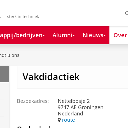
C
s - sterk in techniek
appij/bedrijven
Alumni
Nieuws
Over
ndt u ons
Vakdidactiek
Bezoekadres:
Nettelbosje 2
9747 AE Groningen
Nederland
route