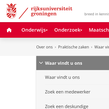
Skip
Skip
to
to
Content
Navigation
breed in kenni
Home
Onderwijs
Onderzoek
Maatsch
Over ons
Praktische zaken
Waar vi
Waar vindt u ons
Waar vindt u ons
Zoek een medewerker
Zoek een deskundige