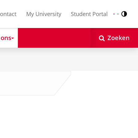
ontact
My University
Student Portal
Contr
Nederlands
English
 ons
Zoeken