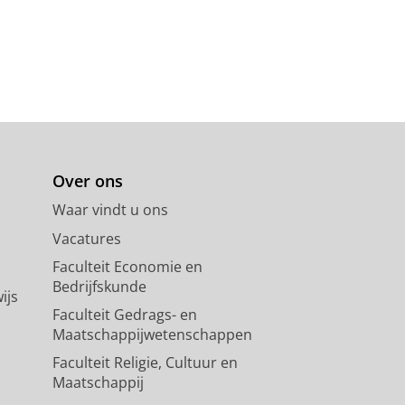
Over ons
Waar vindt u ons
Vacatures
Faculteit Economie en
Bedrijfskunde
ijs
Faculteit Gedrags- en
Maatschappijwetenschappen
Faculteit Religie, Cultuur en
Maatschappij