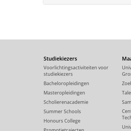
Studiekiezers
Maa
Voorlichtingsactiviteiten voor
Univ
studiekiezers
Gro
Bacheloropleidingen
Zoe
Masteropleidingen
Tal
Scholierenacademie
Sam
Cen
Summer Schools
Tec
Honours College
Uni
Promotietrajecten