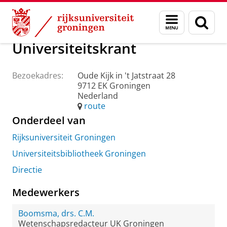
Skip
Skip
Over ons
Praktische zaken
Waar vindt u ons
Menu
Zoek
to
to
en
Content
Navigation
zoeken
Universiteitskrant
Bezoekadres:
Oude Kijk in 't Jatstraat 28
9712 EK Groningen
Nederland
route
Onderdeel van
Rijksuniversiteit Groningen
Universiteitsbibliotheek Groningen
Directie
Medewerkers
Boomsma, drs. C.M.
Wetenschapsredacteur UK Groningen