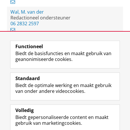
Wal, M. van der
Redactioneel ondersteuner
06 2832 2597
Functioneel
View this page in:
English
Biedt de basisfuncties en maakt gebruik van
geanonimiseerde cookies.
F
L
R
I
Y
Volg de RUG
a
i
S
n
o
Standaard
c
n
S
s
u
Biedt de optimale werking en maakt gebruik
e
k
-
t
T
Studiekiezers
van onder andere videocookies.
b
e
f
a
u
Maatschappij/bedrijven
o
d
e
g
b
o
I
e
r
e
Alumni
k
n
d
a
-
Volledig
p
-
R
m
k
Biedt gepersonaliseerde content en maakt
Over ons
a
p
i
-
a
gebruik van marketingcookies.
g
a
j
a
n