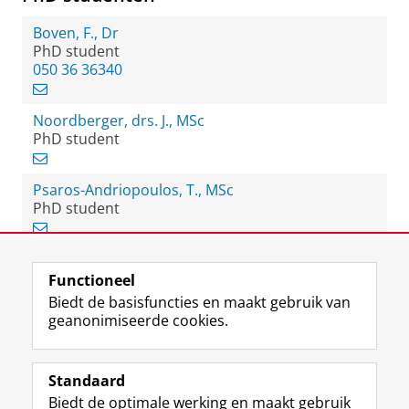
Boven, F., Dr
PhD student
050 36 36340
Noordberger, drs. J., MSc
PhD student
Psaros-Andriopoulos, T., MSc
PhD student
Functioneel
View this page in:
English
Biedt de basisfuncties en maakt gebruik van
geanonimiseerde cookies.
F
L
R
I
Y
Volg de RUG
a
i
S
n
o
Standaard
c
n
S
s
u
Biedt de optimale werking en maakt gebruik
e
k
-
t
T
Studiekiezers