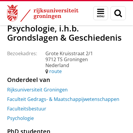
Skip
Skip
Over ons
Praktische zaken
Waar vindt u ons
Menu
Zoek
to
to
en
Content
Navigation
zoeken
Psychologie, i.h.b.
Grondslagen & Geschiedenis
Bezoekadres:
Grote Kruisstraat 2/1
9712 TS Groningen
Nederland
route
Onderdeel van
Rijksuniversiteit Groningen
Faculteit Gedrags- & Maatschappijwetenschappen
Faculteitsbestuur
Psychologie
PhD studenten