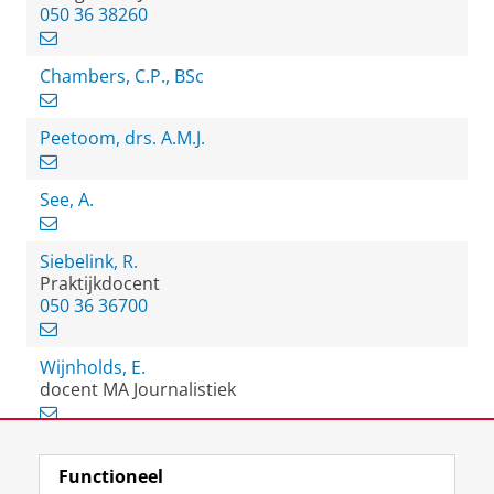
050 36 38260
Chambers, C.P., BSc
Peetoom, drs. A.M.J.
See, A.
Siebelink, R.
Praktijkdocent
050 36 36700
Wijnholds, E.
docent MA Journalistiek
Functioneel
View this page in:
English