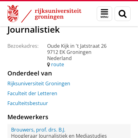
Skip
Skip
Over ons
Praktische zaken
Waar vindt u ons
Menu
Zoek
to
to
en
Content
Navigation
zoeken
Journalistiek
Bezoekadres:
Oude Kijk in 't Jatstraat 26
9712 EK Groningen
Nederland
route
Onderdeel van
Rijksuniversiteit Groningen
Faculteit der Letteren
Faculteitsbestuur
Medewerkers
Brouwers, prof. drs. B.J.
Hoogleraar Journalistiek en Mediastudies