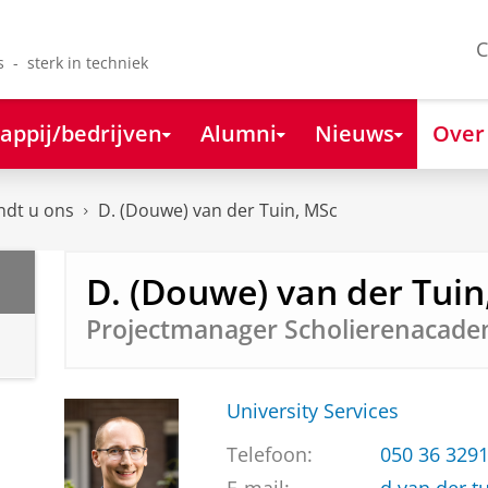
C
s - sterk in techniek
appij/bedrijven
Alumni
Nieuws
Over
ndt u ons
D. (Douwe) van der Tuin, MSc
D. (Douwe) van der Tuin
Projectmanager Scholierenacade
University Services
Telefoon:
050 36 329