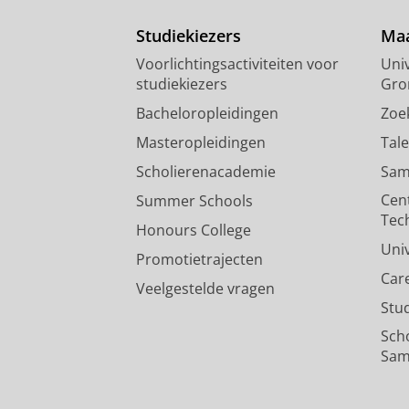
Studiekiezers
Maa
Voorlichtingsactiviteiten voor
Univ
studiekiezers
Gro
Bacheloropleidingen
Zoe
Masteropleidingen
Tal
Scholierenacademie
Sam
Cen
Summer Schools
Tec
Honours College
Uni
Promotietrajecten
Car
Veelgestelde vragen
Stu
Sch
Sam