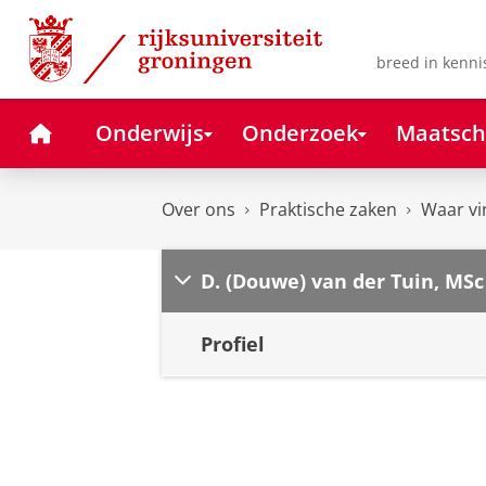
Skip
Skip
to
to
Content
Navigation
breed in kenni
Home
Onderwijs
Onderzoek
Maatsch
Over ons
Praktische zaken
Waar vi
D. (Douwe) van der Tuin, MSc
Profiel