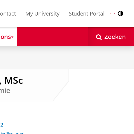
ontact
My University
Student Portal
Contr
Nederlands
English
 ons
Zoeken
, MSc
mie
12