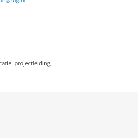
uin@rug.nl
ie, projectleiding,