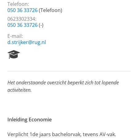
Telefoon:
050 36 33726
(Telefoon)
0623302334:
050 36 33726
(-)
E-mail:
d.strijker@rug.nl
R
e
s
e
a
Het onderstaande overzicht beperkt zich tot lopende
r
activiteiten.
c
h
P
o
r
Inleiding Economie
t
a
l
Verplicht 1de jaars bachelorvak, tevens AV-vak.