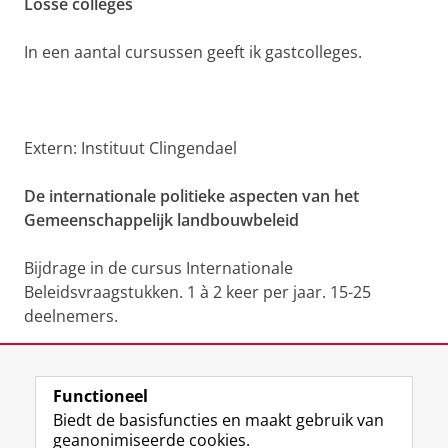
Losse colleges
In een aantal cursussen geeft ik gastcolleges.
Extern: Instituut Clingendael
De internationale politieke aspecten van het
Gemeenschappelijk landbouwbeleid
Bijdrage in de cursus Internationale
Beleidsvraagstukken. 1 à 2 keer per jaar. 15-25
deelnemers.
Functioneel
Laatst gewijzigd:
25 juni 2022 16:20
Biedt de basisfuncties en maakt gebruik van
geanonimiseerde cookies.