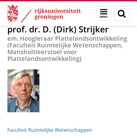
Skip
Skip
Over ons
prof. dr. D. (Dirk) Strijker
Menu
Zoek
to
to
en
Content
Navigation
zoeken
prof. dr. D. (Dirk) Strijker
em. Hoogleraar Plattelandsontwikkeling
(Faculteit Ruimtelijke Wetenschappen,
Mansholtleerstoel voor
Plattelandsontwikkeling)
Faculteit Ruimtelijke Wetenschappen