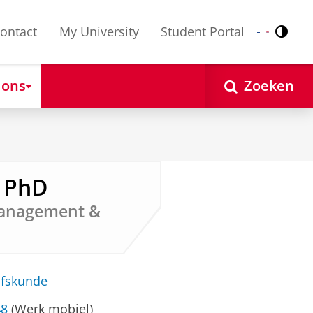
ontact
My University
Student Portal
Contr
Nederlands
English
 ons
Zoeken
, PhD
 Management &
jfskunde
48
(Werk mobiel)