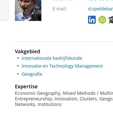
E-mail:
d.speldeka
L
O
i
R
n
C
k
I
e
D
d
Vakgebied
I
n
Internationale bedrijfskunde
Innovatie en Technology Management
Geografie
Expertise
Economic Geography, Mixed Methods / Multim
Entrepreneurship, Innovation, Clusters, Geogr
Networks, Institutions