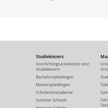
Studiekiezers
Maa
Voorlichtingsactiviteiten voor
Univ
studiekiezers
Gro
Bacheloropleidingen
Zoe
Masteropleidingen
Tal
Scholierenacademie
Sam
Cen
Summer Schools
Tec
Honours College