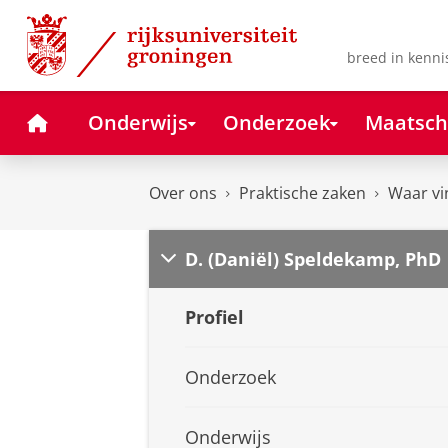
Skip
Skip
to
to
Content
Navigation
breed in kenni
Home
Onderwijs
Onderzoek
Maatsch
Over ons
Praktische zaken
Waar vi
D. (Daniël) Speldekamp, PhD
Profiel
Onderzoek
Onderwijs