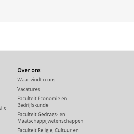
Over ons
Waar vindt u ons
Vacatures
Faculteit Economie en
Bedrijfskunde
ijs
Faculteit Gedrags- en
Maatschappijwetenschappen
Faculteit Religie, Cultuur en