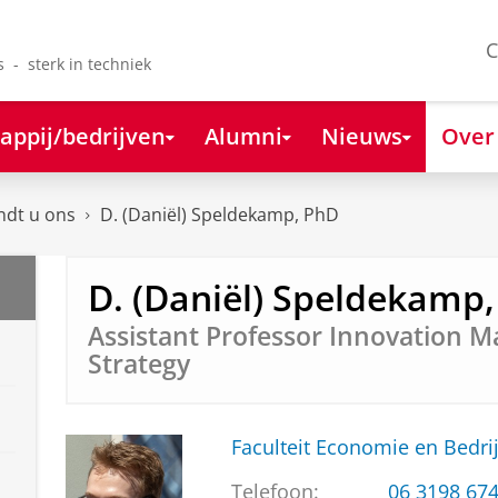
C
s - sterk in techniek
appij/bedrijven
Alumni
Nieuws
Over
ndt u ons
D. (Daniël) Speldekamp, PhD
D. (Daniël) Speldekamp
Assistant Professor Innovation
Strategy
Faculteit Economie en Bedri
Telefoon:
06 3198 67