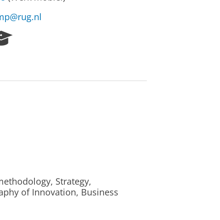
mp@rug.nl
R
e
s
e
a
r
c
h
P
o
r
t
a
l
ethodology, Strategy,
aphy of Innovation, Business