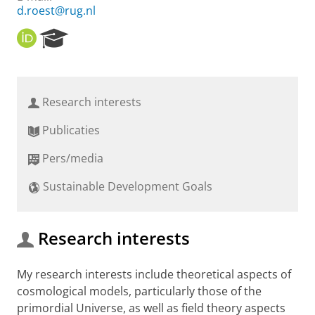
d.roest@rug.nl
O
R
R
e
C
s
I
e
D
a
Research interests
r
c
Publicaties
h
P
Pers/media
o
r
Sustainable Development Goals
t
a
l
Research interests
My research interests include theoretical aspects of
cosmological models, particularly those of the
primordial Universe, as well as field theory aspects