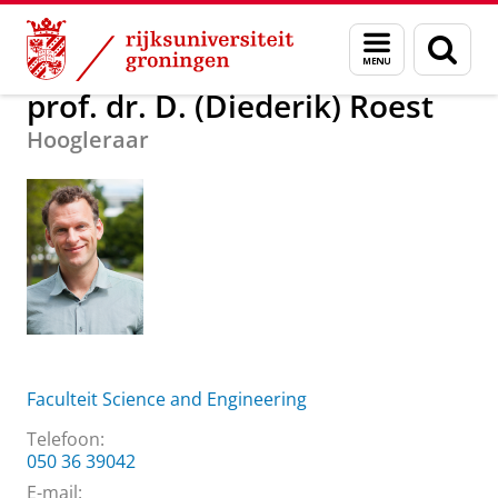
Skip
Skip
Over ons
prof. dr. D. (Diederik) Roest
Menu
Zoek
to
to
en
Content
Navigation
zoeken
prof. dr. D. (Diederik) Roest
Hoogleraar
Faculteit Science and Engineering
Telefoon:
050 36 39042
E-mail: