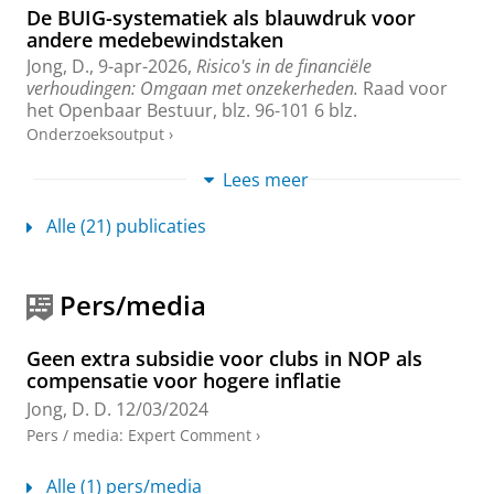
De BUIG-systematiek als blauwdruk voor
andere medebewindstaken
Jong, D.
,
9-apr-2026
,
Risico's in de financiële
verhoudingen: Omgaan met onzekerheden.
Raad voor
het Openbaar Bestuur
,
blz. 96-101
6 blz.
Onderzoeksoutput
›
Lees meer
Gemeentelijke woonlasten blijven in lijn met
inflatie en inkomen
Alle (21) publicaties
Hoeben, C.
&
Jong, D.
,
18-jun-2026
,
In:
Economisch
Statistische Berichten.
Onderzoeksoutput
:
Article
›
Pers/media
Ontwikkeling gemeentelijke woonlasten 2022-
2026
Geen extra subsidie voor clubs in NOP als
Hoeben, C.
, Hamster, J. &
Jong, D.
,
16-mrt-2026
,
compensatie voor hogere inflatie
COELO
.
23 blz.
Jong, D. D.
12/03/2024
Onderzoeksoutput
›
Pers / media
:
Expert Comment
›
Atlas van de lokale lasten 2025
Alle (1) pers/media