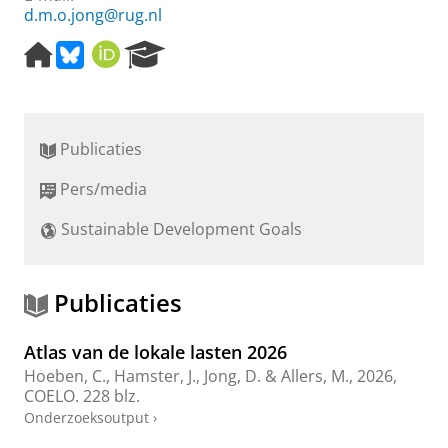
d.m.o.jong@rug.nl
H
B
O
R
o
l
R
e
m
u
C
s
e
e
I
e
p
s
D
a
Publicaties
a
k
r
g
y
c
Pers/media
e
h
P
Sustainable Development Goals
o
r
t
a
Publicaties
l
Atlas van de lokale lasten 2026
Hoeben, C.
, Hamster, J.,
Jong, D.
&
Allers, M.
,
2026
,
COELO
.
228 blz.
Onderzoeksoutput
›