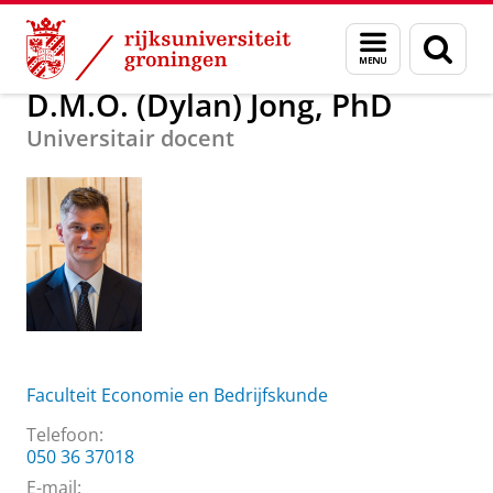
Skip
Skip
Over ons
D.M.O. (Dylan) Jong, PhD
Menu
Zoek
to
to
en
Content
Navigation
zoeken
D.M.O. (Dylan) Jong, PhD
Universitair docent
Faculteit Economie en Bedrijfskunde
Telefoon:
050 36 37018
E-mail: