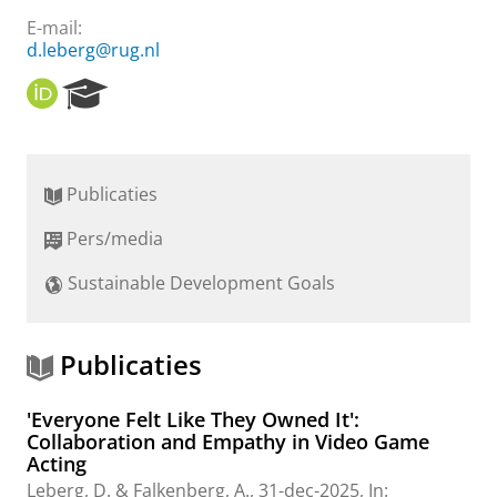
E-mail:
d.leberg@rug.nl
O
R
R
e
C
s
I
e
D
a
Publicaties
r
c
Pers/media
h
P
Sustainable Development Goals
o
r
t
a
Publicaties
l
'Everyone Felt Like They Owned It':
Collaboration and Empathy in Video Game
Acting
Leberg, D.
& Falkenberg, A.,
31-dec-2025
,
In: