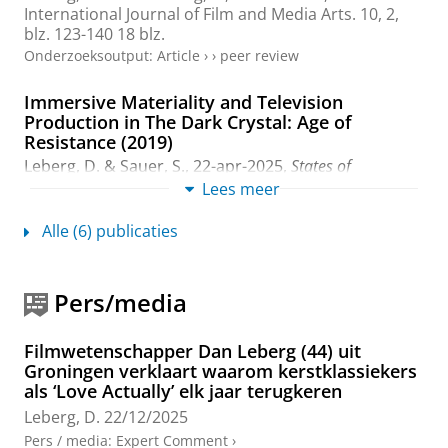
International Journal of Film and Media Arts.
10
,
2
,
blz. 123-140
18 blz.
Onderzoeksoutput
:
Article
›
›
peer review
Immersive Materiality and Television
Production in The Dark Crystal: Age of
Resistance (2019)
Leberg, D.
&
Sauer, S.
,
22-apr-2025
,
States of
Immersion Across Media: Bodies, Techniques, Practices.
Lees meer
Bédard, P., Thain, A. & Therrien, C. (reds.).
Amsterdam:
Amsterdam University Press
,
blz. 285-
Alle (6) publicaties
303
19 blz.
Onderzoeksoutput
›
›
peer review
Pers/media
Screen Acting: A Cognitive Approach
Leberg, D.
,
2022
,
Edinburgh University Press
.
224 blz.
Filmwetenschapper Dan Leberg (44) uit
Onderzoeksoutput
›
›
peer review
Groningen verklaart waarom kerstklassiekers
als ‘Love Actually’ elk jaar terugkeren
Digital Drapery and Body Schema-tics:
Leberg, D.
22/12/2025
Collaborative Authorship in Motion Capture
Pers / media
:
Expert Comment
›
Performance