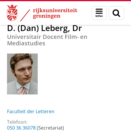
Skip
Skip
Over ons
D. (Dan) Leberg, Dr
Menu
Zoek
to
to
en
Content
Navigation
zoeken
D. (Dan) Leberg, Dr
Universitair Docent Film- en
Mediastudies
Faculteit der Letteren
Telefoon:
050 36 36078
(Secretariat)