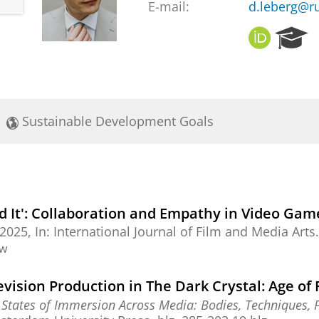
E-mail:
d.leberg@ru
O
R
R
e
C
s
I
e
D
a
r
Sustainable Development Goals
c
h
P
o
r
t
d It': Collaboration and Empathy in Video Gam
a
-2025
,
In:
International Journal of Film and Media Arts.
l
ew
vision Production in The Dark Crystal: Age of 
,
States of Immersion Across Media: Bodies, Techniques, P