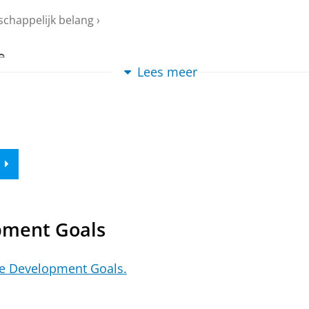
schappelijk belang
›
e
Lees meer
 political awareness: ‘We want students to feel
schappelijk belang
›
pment Goals
le Development Goals.