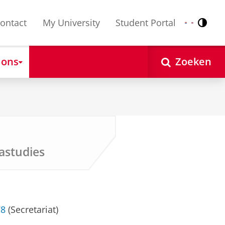
ontact
My University
Student Portal
Contr
Nederlands
English
 ons
Zoeken
astudies
78
(Secretariat)