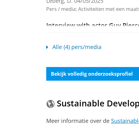
Leberg, D.
04/05/2025
Pers / media
:
Activiteiten met een maat
Interview with actor Guy Pierc
Leberg, D.
04/05/2025
Pers / media
:
Expert Comment
›
Alle (4) pers/media
Cinema Politica aims to spread
Leberg, D.
16/04/2025
Bekijk volledig onderzoeksprofiel
Pers / media
:
Activiteiten met een maat
Sustainable Develo
Meer informatie over de
Sustainab