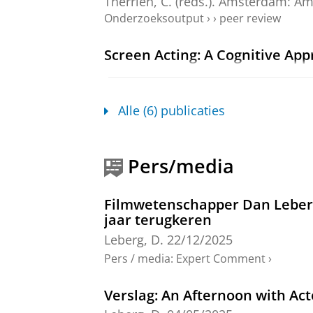
Therrien, C. (reds.). Amsterdam:
Am
Onderzoeksoutput
›
›
peer review
Screen Acting: A Cognitive Ap
Leberg, D.
,
2022
,
Edinburgh Univers
Onderzoeksoutput
›
›
peer review
Alle (6) publicaties
Digital Drapery and Body Sche
Leberg, D.
,
2020
,
In:
PUBLIC Journal:
Pers/media
Onderzoeksoutput
:
Article
›
›
peer revi
The Hollow Crown: Quality Tel
Filmwetenschapper Dan Leberg (
Leberg, D.
,
2018
,
In:
Reception: Text
jaar terugkeren
Onderzoeksoutput
:
Article
›
›
peer revi
Leberg, D.
22/12/2025
Pers / media
:
Expert Comment
›
Self-Reflexive Whiteness: Wh
Leberg, D.
,
2012
,
In:
Gnovis Journal.
Verslag: An Afternoon with Ac
Onderzoeksoutput
:
Article
›
›
peer revi