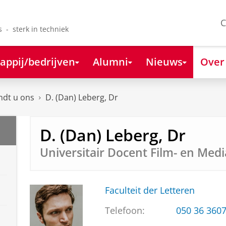
C
s - sterk in techniek
appij/bedrijven
Alumni
Nieuws
Over
ndt u ons
D. (Dan) Leberg, Dr
D. (Dan) Leberg, Dr
Universitair Docent Film- en Medi
Faculteit der Letteren
Telefoon:
050 36 360