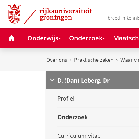
Skip
Skip
to
to
Content
Navigation
breed in kenni
Home
Onderwijs
Onderzoek
Maatsch
Over ons
Praktische zaken
Waar vi
D. (Dan) Leberg, Dr
Profiel
Onderzoek
Curriculum vitae