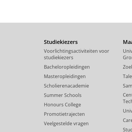
Studiekiezers
Maa
Voorlichtingsactiviteiten voor
Univ
studiekiezers
Gro
Bacheloropleidingen
Zoe
Masteropleidingen
Tal
Scholierenacademie
Sam
Cen
Summer Schools
Tec
Honours College
Uni
Promotietrajecten
Car
Veelgestelde vragen
Stu