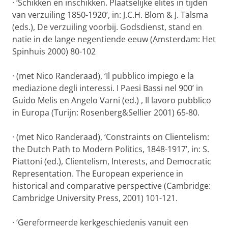
·
‘Schikken en inschikken.
Plaatselijke elites in tijden
van verzuiling 1850-1920’,
in: J.C.H. Blom & J. Talsma
(eds.), De verzuiling voorbij. Godsdienst, stand en
natie in de lange negentiende eeuw (Amsterdam: Het
Spinhuis 2000) 80-102
·
(met Nico Randeraad), ‘Il pubblico impiego e la
mediazione degli interessi. I Paesi Bassi nel 900’ in
Guido Melis en Angelo Varni (ed.) , Il lavoro pubblico
in Europa (Turijn: Rosenberg&Sellier 2001) 65-80.
·
(met Nico Randeraad), ‘Constraints on Clientelism:
the Dutch Path to Modern Politics, 1848-1917’, in: S.
Piattoni (ed.), Clientelism, Interests, and Democratic
Representation. The European experience in
historical and comparative perspective (Cambridge:
Cambridge University Press, 2001) 101-121.
·
‘Gereformeerde kerkgeschiedenis vanuit een