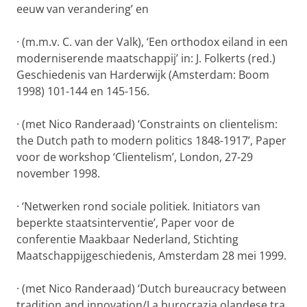
eeuw van verandering’ en
·
(m.m.v. C. van der Valk), ‘Een orthodox eiland in een
moderniserende maatschappij’ in: J. Folkerts (red.)
Geschiedenis van Harderwijk (Amsterdam: Boom
1998) 101-144 en 145-156.
·
(met Nico Randeraad) ‘Constraints on clientelism:
the Dutch path to modern politics 1848-1917’, Paper
voor de workshop ‘Clientelism’, London, 27-29
november 1998.
·
‘Netwerken rond sociale politiek. Initiators van
beperkte staatsinterventie’, Paper voor de
conferentie Maakbaar Nederland, Stichting
Maatschappijgeschiedenis, Amsterdam 28 mei 1999.
·
(met Nico Randeraad) ‘Dutch bureaucracy between
tradition and innovation/La burocrazia olandese tra