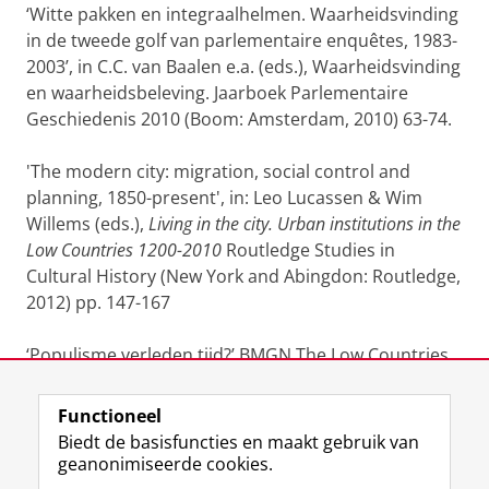
‘Witte pakken en integraalhelmen. Waarheidsvinding
in de tweede golf van parlementaire enquêtes, 1983-
2003’, in C.C. van Baalen e.a. (eds.), Waarheidsvinding
en waarheidsbeleving. Jaarboek Parlementaire
Geschiedenis 2010 (Boom: Amsterdam, 2010) 63-74.
'The modern city: migration, social control and
planning, 1850-present', in: Leo Lucassen & Wim
Willems (eds.),
Living in the city. Urban institutions in the
Low Countries 1200-2010
Routledge Studies in
Cultural History (New York and Abingdon: Routledge,
2012) pp. 147-167
‘Populisme verleden tijd?’ BMGN The Low Countries
Historical Review 127 (2012) dl.2, 55-74
Functioneel
Laatst gewijzigd:
07 augustus 2026 07:35
Biedt de basisfuncties en maakt gebruik van
geanonimiseerde cookies.