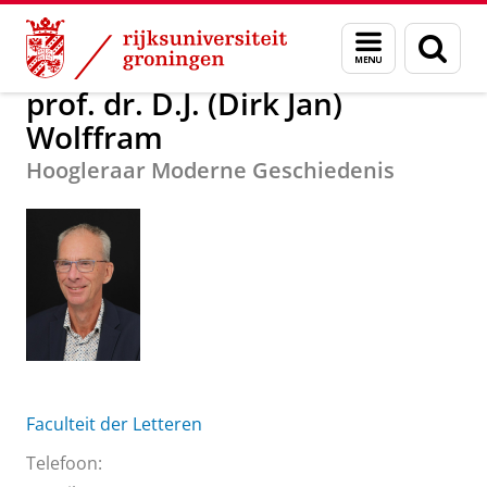
Skip
Skip
Over ons
prof. dr. D.J. (Dirk Jan) Wolffram
Menu
Zoek
to
to
en
Content
Navigation
zoeken
prof. dr. D.J. (Dirk Jan)
Wolffram
Hoogleraar Moderne Geschiedenis
Faculteit der Letteren
Telefoon: