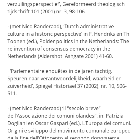
verzuilingsperspectief’, Gereformeerd theologisch
tijdschrift 101 (2001) nr. 3, 98-106.
·
(met Nico Randeraad), ‘Dutch administrative
culture in a historic perspective’ in F. Hendriks en Th.
Toonen (ed.), Polder politics in the Netherlands: The
re-invention of consensus democracy in the
Netherlands (Aldershot: Ashgate 2001) 41-60.
·
‘Parlementaire enquêtes in de jaren tachtig.
Speuren naar verantwoordelijkheid, waarheid en
zuiverheid’, Spiegel Historiael 37 (2002), nr. 10, 506-
511.
·
(met Nico Randeraad) ‘Il “secolo breve”
dell’Associazione dei comuni olandesi’, in: Patrizia
Dogliani en Oscar Gaspari (ed.), L’Europa dei comuni.
Origini e sviluppo del movimento comunale europeo
dalla fine dell’Ottocento al secondo dopoguerra