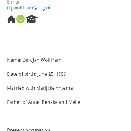
E-mail:
d.j.wolffram@rug.nl
H
O
R
o
R
e
m
C
s
e
I
e
p
D
a
a
r
g
c
e
h
Name: Dirk Jan Wolffram
P
o
Date of birth: June 25, 1959
r
t
Married with Marijcke Yntema
a
l
Father of Anne, Renske and Melle
Present occupation
: