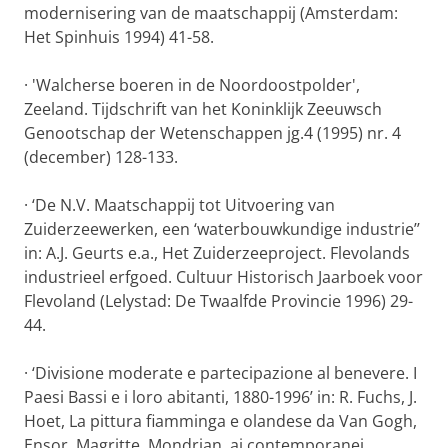
modernisering van de maatschappij (Amsterdam:
Het Spinhuis 1994) 41-58.
·
'Walcherse boeren in de Noordoostpolder',
Zeeland. Tijdschrift van het Koninklijk Zeeuwsch
Genootschap der Wetenschappen jg.4 (1995) nr. 4
(december) 128-133.
·
‘De N.V. Maatschappij tot Uitvoering van
Zuiderzeewerken, een ‘waterbouwkundige industrie’’
in: A.J. Geurts e.a., Het Zuiderzeeproject. Flevolands
industrieel erfgoed. Cultuur Historisch Jaarboek voor
Flevoland (Lelystad: De Twaalfde Provincie 1996) 29-
44.
·
‘Divisione moderate e partecipazione al benevere. I
Paesi Bassi e i loro abitanti, 1880-1996’ in: R. Fuchs, J.
Hoet, La pittura fiamminga e olandese da Van Gogh,
Ensor, Magritte, Mondrian, ai contemporanei,