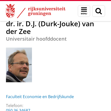
Skip
Skip
Over ons
dr. ir. D.J. (Durk-Jouke) van der Zee
Menu
Zoek
to
to
en
Content
Navigation
zoeken
dr. ir. D.J. (Durk-Jouke) van
der Zee
Universitair hoofddocent
Faculteit Economie en Bedrijfskunde
Telefoon:
050 36 34687