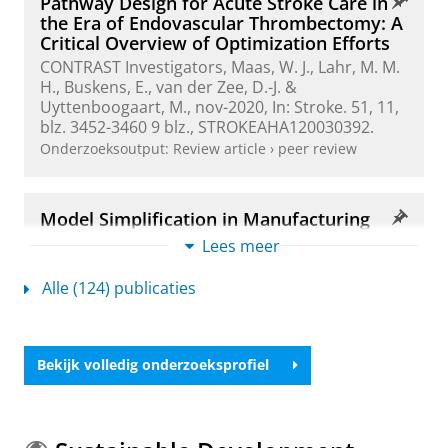
Pathway Design for Acute Stroke Care in
the Era of Endovascular Thrombectomy: A
Critical Overview of Optimization Efforts
CONTRAST Investigators
,
Maas, W. J.
,
Lahr, M. M.
H.
,
Buskens, E.
,
van der Zee, D.-J.
&
Uyttenboogaart, M.
,
nov-2020
,
In:
Stroke.
51
,
11
,
blz. 3452-3460
9 blz.
, STROKEAHA120030392.
Onderzoeksoutput
:
Review article
›
peer review
Model Simplification in Manufacturing
Simulation - Review and Framework
Lees meer
van der Zee, D.-J.
,
jan-2019
,
In:
Computers &
Industrial Engineering.
127
,
blz. 1056-1067
12 blz.
Alle (124) publicaties
Onderzoeksoutput
:
Article
›
›
peer review
Bekijk volledig onderzoeksprofiel
Conceptual modeling for simulation-
based serious gaming
van der Zee, D.-J.
, Holkenborg, B. & Robinson, S.,
dec-2012
,
In:
Decision Support Systems.
54
,
1
,