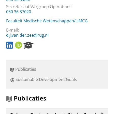
Secretariaat Vakgroep Operations:
050 36 37020
Faculteit Medische Wetenschappen/UMCG
E-mail:
d.j.van.der.zee@rug.nl
L
O
R
i
R
e
n
C
s
k
I
e
e
D
a
Publicaties
d
r
I
c
Sustainable Development Goals
n
h
P
o
r
Publicaties
t
a
l