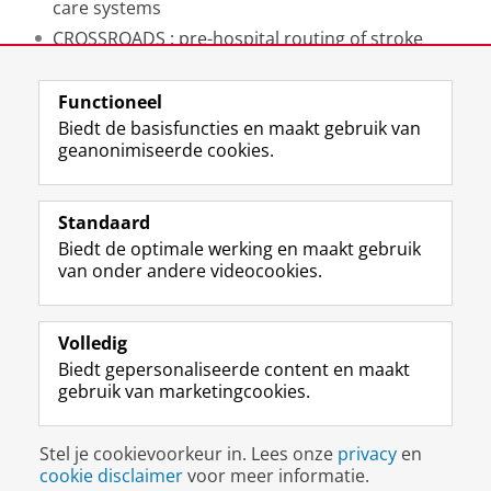
care systems
CROSSROADS : pre-hospital routing of stroke
patients
Functioneel
Laatst gewijzigd:
27 juli 2023 09:30
Biedt de basisfuncties en maakt gebruik van
geanonimiseerde cookies.
F
L
R
I
Y
Volg de RUG
a
i
S
n
o
Standaard
c
n
S
s
u
Biedt de optimale werking en maakt gebruik
e
k
-
t
T
Studiekiezers
van onder andere videocookies.
b
e
f
a
u
Maatschappij/bedrijven
o
d
e
g
b
o
I
e
r
e
Alumni
k
n
d
a
-
Volledig
p
-
R
m
k
Biedt gepersonaliseerde content en maakt
Over ons
a
p
i
-
a
gebruik van marketingcookies.
g
a
j
a
n
i
g
k
c
a
Disclaimer & Copyright
Privacy
Cookies
n
i
s
c
a
Stel je cookievoorkeur in. Lees onze
privacy
en
Inloggen
a
n
u
o
l
cookie disclaimer
voor meer informatie.