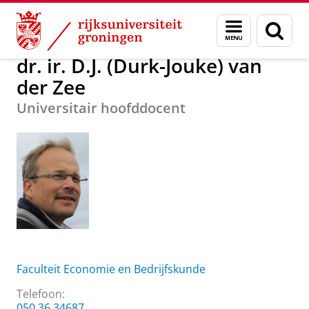
Skip
Skip
Over ons
dr. ir. D.J. (Durk-Jouke) van der Zee
Menu
Zoek
to
to
en
Content
Navigation
zoeken
dr. ir. D.J. (Durk-Jouke) van
der Zee
Universitair hoofddocent
Faculteit Economie en Bedrijfskunde
Telefoon:
050 36 34687