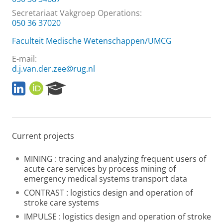
Secretariaat Vakgroep Operations:
050 36 37020
Faculteit Medische Wetenschappen/UMCG
E-mail:
d.j.van.der.zee@rug.nl
L
O
R
i
R
e
n
C
s
k
I
e
e
D
a
Current projects
d
r
I
c
n
h
MINING : tracing and analyzing frequent users of
P
acute care services by process mining of
o
emergency medical systems transport data
r
CONTRAST : logistics design and operation of
t
stroke care systems
a
l
IMPULSE : logistics design and operation of stroke