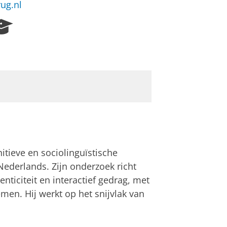
rug.nl
R
e
s
e
a
r
c
h
P
o
r
t
tieve en sociolinguïstische
a
Nederlands. Zijn onderzoek richt
l
nticiteit en interactief gedrag, met
men. Hij werkt op het snijvlak van