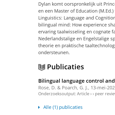
Dylan komt oorspronkelijk uit Pri
en een Master of Education (M.Ed.)
Linguistics: Language and Cognition 
bilingual mind: How experience shap
ervaring taalwisseling en cognate fa
Nederlandstalige en Engelstalige sp
theorie en praktische taaltechnolo
ondersteunen.
Publicaties
Bilingual language control and
Rose, D.
&
Poarch, G. J.
,
13-mei-202
Onderzoeksoutput
:
Article
›
›
peer revi
Alle (1) publicaties