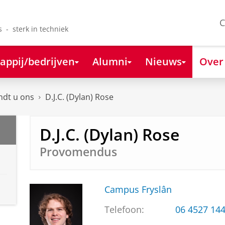
C
s - sterk in techniek
appij/bedrijven
Alumni
Nieuws
Over
ndt u ons
D.J.C. (Dylan) Rose
D.J.C. (Dylan) Rose
Provomendus
Campus Fryslân
Telefoon:
06 4527 14