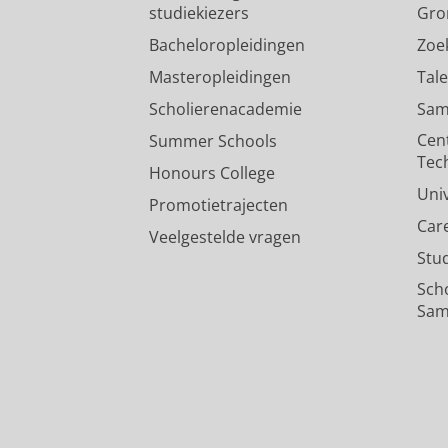
studiekiezers
Gro
Bacheloropleidingen
Zoe
Masteropleidingen
Tal
Scholierenacademie
Sam
Cen
Summer Schools
Tec
Honours College
Uni
Promotietrajecten
Car
Veelgestelde vragen
Stu
Sch
Sam