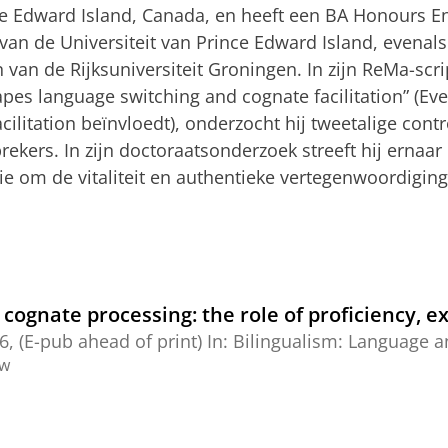
nce Edward Island, Canada, en heeft een BA Honours 
 van de Universiteit van Prince Edward Island, evenal
van de Rijksuniversiteit Groningen. In zijn ReMa-scrip
es language switching and cognate facilitation” (Eve
cilitation beïnvloedt), onderzocht hij tweetalige contro
rekers. In zijn doctoraatsonderzoek streeft hij ernaar
gie om de vitaliteit en authentieke vertegenwoordigin
 cognate processing: the role of proficiency, e
6
, (E-pub ahead of print)
In:
Bilingualism: Language a
ew