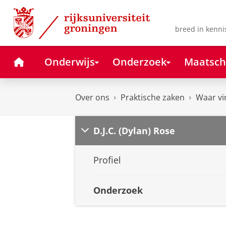
Skip
Skip
to
to
Content
Navigation
breed in kenni
Home
Onderwijs
Onderzoek
Maatsch
Over ons
Praktische zaken
Waar vi
D.J.C. (Dylan) Rose
Profiel
Onderzoek