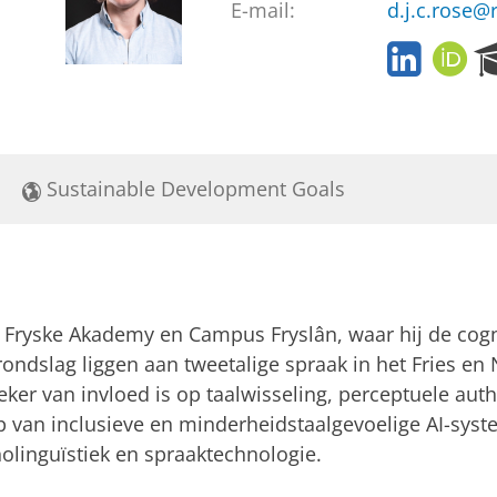
E-mail:
d.j.c.rose@
L
O
i
R
n
C
k
I
e
D
d
Sustainable Development Goals
I
n
Fryske Akademy en Campus Fryslân, waar hij de cogni
ndslag liggen aan tweetalige spraak in het Fries en 
eker van invloed is op taalwisseling, perceptuele authe
p van inclusieve en minderheidstaalgevoelige AI-syste
olinguïstiek en spraaktechnologie.