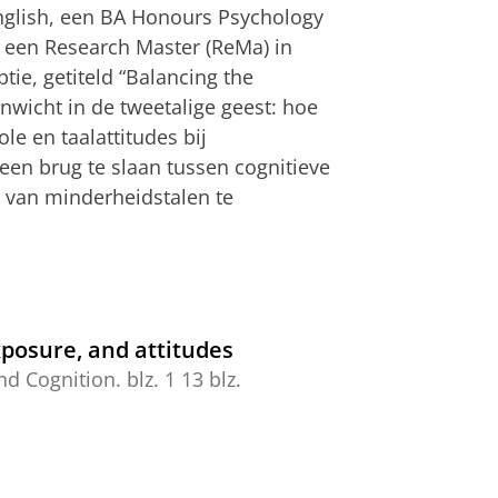
English, een BA Honours Psychology
s een Research Master (ReMa) in
tie, getiteld “Balancing the
nwicht in de tweetalige geest: hoe
le en taalattitudes bij
 een brug te slaan tussen cognitieve
g van minderheidstalen te
xposure, and attitudes
nd Cognition.
blz. 1
13 blz.