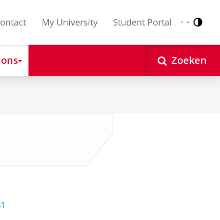
ontact
My University
Student Portal
Contr
Nederlands
English
 ons
Zoeken
41