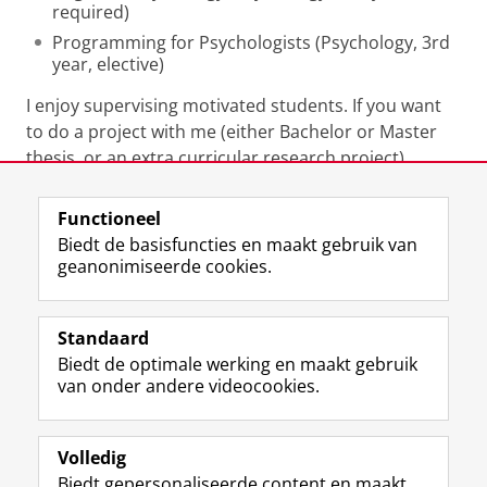
required)
Programming for Psychologists (Psychology, 3rd
year, elective)
I enjoy supervising motivated students. If you want
to do a project with me (either Bachelor or Master
thesis, or an extra curricular research project),
please contact me.
Functioneel
Laatst gewijzigd:
25 juni 2022 13:00
Biedt de basisfuncties en maakt gebruik van
geanonimiseerde cookies.
F
L
R
I
Y
Volg de RUG
a
i
S
n
o
Standaard
c
n
S
s
u
Biedt de optimale werking en maakt gebruik
e
k
-
t
T
Studiekiezers
van onder andere videocookies.
b
e
f
a
u
Maatschappij/bedrijven
o
d
e
g
b
o
I
e
r
e
Alumni
k
n
d
a
-
Volledig
p
-
R
m
k
Biedt gepersonaliseerde content en maakt