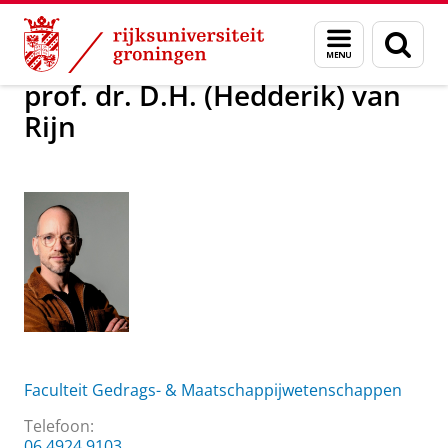
Skip
Skip
Over ons
prof. dr. D.H. (Hedderik) van Rijn
Menu
Zoek
to
to
en
Content
Navigation
zoeken
prof. dr. D.H. (Hedderik) van
Rijn
Faculteit Gedrags- & Maatschappijwetenschappen
Telefoon:
06 4924 9103