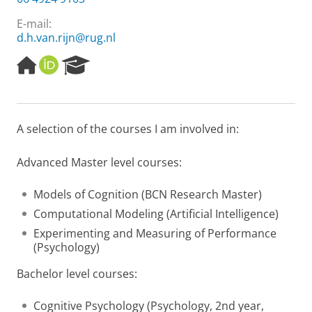
E-mail:
d.h.van.rijn@rug.nl
H
O
R
o
R
e
m
C
s
e
I
e
p
D
a
A selection of the courses I am involved in:
a
r
g
c
e
h
Advanced Master level courses:
P
o
Models of Cognition (BCN Research Master)
r
Computational Modeling (Artificial Intelligence)
t
a
Experimenting and Measuring of Performance
l
(Psychology)
Bachelor level courses:
Cognitive Psychology (Psychology, 2nd year,