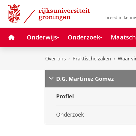
Skip
Skip
to
to
Content
Navigation
breed in kenni
Home
Onderwijs
Onderzoek
Maatsch
Over ons
Praktische zaken
Waar vi
D.G. Martinez Gomez
Profiel
Onderzoek