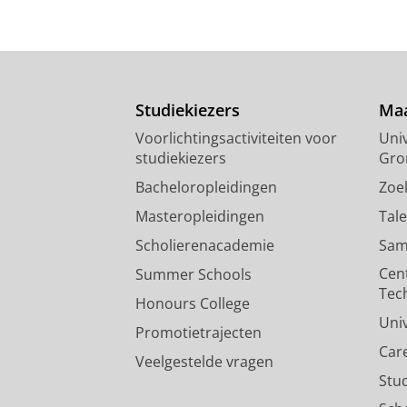
Studiekiezers
Maa
Voorlichtingsactiviteiten voor
Univ
studiekiezers
Gro
Bacheloropleidingen
Zoe
Masteropleidingen
Tal
Scholierenacademie
Sam
Cen
Summer Schools
Tec
Honours College
Uni
Promotietrajecten
Car
Veelgestelde vragen
Stu