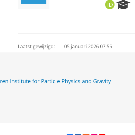
O
R
R
e
C
s
I
e
D
a
r
c
Laatst gewijzigd:
05 januari 2026 07:55
h
P
o
r
t
n Institute for Particle Physics and Gravity
a
l