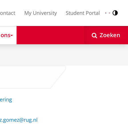
ontact
My University
Student Portal
Contr
Nederlands
English
 ons
Zoeken
ering
ez.gomez@rug.nl