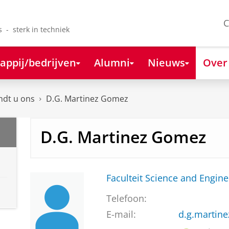
C
s - sterk in techniek
appij/bedrijven
Alumni
Nieuws
Over
ndt u ons
D.G. Martinez Gomez
D.G. Martinez Gomez
Faculteit Science and Engine
Telefoon:
E-mail:
d.g.martin