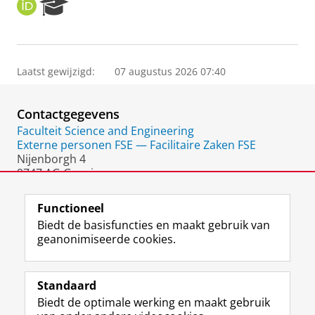
O
R
R
e
C
s
I
e
D
a
Laatst gewijzigd:
07 augustus 2026 07:40
r
c
h
Contactgegevens
P
o
Faculteit Science and Engineering
r
Externe personen FSE — Facilitaire Zaken FSE
t
Nijenborgh 4
a
9747 AG Groningen
l
Nederland
Functioneel
Biedt de basisfuncties en maakt gebruik van
geanonimiseerde cookies.
F
L
R
I
Y
Volg de RUG
a
i
S
n
o
Standaard
c
n
S
s
u
Biedt de optimale werking en maakt gebruik
e
k
-
t
T
Studiekiezers