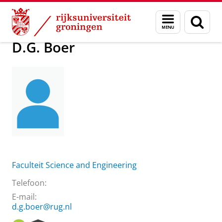
Skip
Skip
Over ons
D.G. Boer
Menu
Zoek
to
to
en
Content
Navigation
zoeken
D.G. Boer
Faculteit Science and Engineering
Telefoon:
E-mail:
d.g.boer@rug.nl