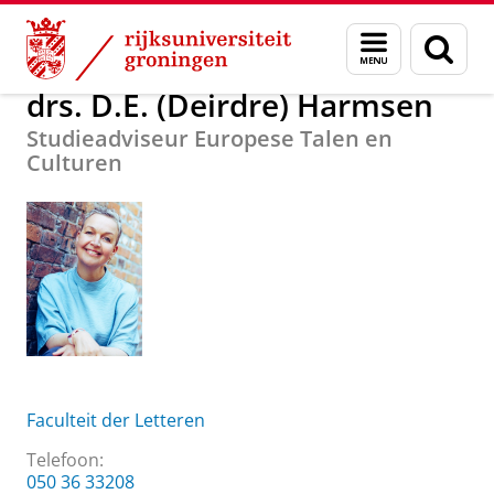
Skip
Skip
Over ons
drs. D.E. (Deirdre) Harmsen
Menu
Zoek
to
to
en
Content
Navigation
zoeken
drs. D.E. (Deirdre) Harmsen
Studieadviseur Europese Talen en
Culturen
Faculteit der Letteren
Telefoon:
050 36 33208