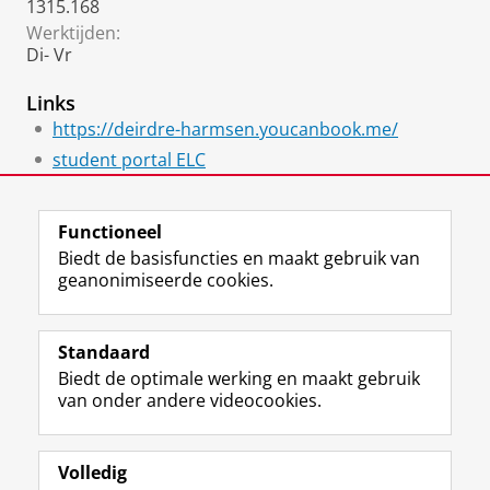
1315.168
Werktijden:
Di- Vr
Links
https://deirdre-harmsen.youcanbook.me/
student portal ELC
Studieadviseurs Letteren
Functioneel
Biedt de basisfuncties en maakt gebruik van
geanonimiseerde cookies.
F
L
R
I
Y
Volg de RUG
a
i
S
n
o
Standaard
c
n
S
s
u
Biedt de optimale werking en maakt gebruik
e
k
-
t
T
Studiekiezers
van onder andere videocookies.
b
e
f
a
u
Maatschappij/bedrijven
o
d
e
g
b
o
I
e
r
e
Alumni
k
n
d
a
-
Volledig