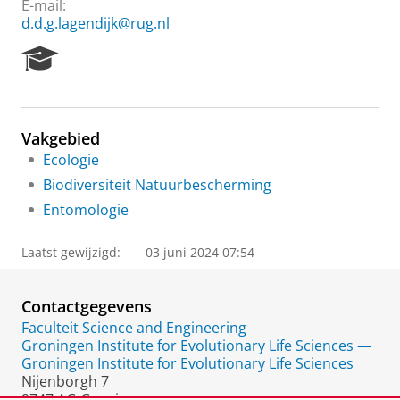
E-mail:
d.d.g.lagendijk@rug.nl
R
e
s
e
a
Vakgebied
r
Ecologie
c
h
Biodiversiteit Natuurbescherming
P
Entomologie
o
r
t
Laatst gewijzigd:
03 juni 2024 07:54
a
l
Contactgegevens
Faculteit Science and Engineering
Groningen Institute for Evolutionary Life Sciences —
Groningen Institute for Evolutionary Life Sciences
Nijenborgh 7
9747 AG Groningen