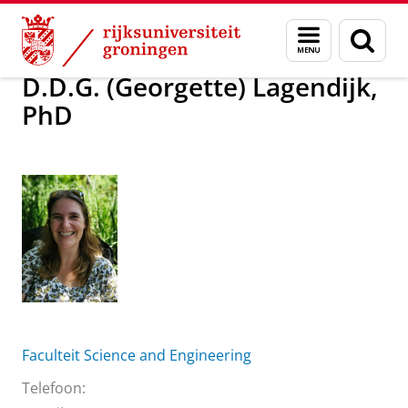
Skip
Skip
Over ons
D.D.G. (Georgette) Lagendijk, PhD
Menu
Zoek
to
to
en
Content
Navigation
zoeken
D.D.G. (Georgette) Lagendijk,
PhD
Faculteit Science and Engineering
Telefoon: