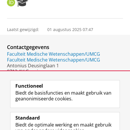
O
R
R
e
C
s
I
e
D
a
Laatst gewijzigd:
01 augustus 2025 07:47
r
c
h
Contactgegevens
P
o
Faculteit Medische Wetenschappen/UMCG
r
Faculteit Medische Wetenschappen/UMCG
t
Antonius Deusinglaan 1
a
9713 AV Groningen
l
Nederland
Functioneel
Biedt de basisfuncties en maakt gebruik van
geanonimiseerde cookies.
F
L
R
I
Y
Volg de RUG
a
i
S
n
o
Standaard
c
n
S
s
u
Biedt de optimale werking en maakt gebruik
e
k
-
t
T
Studiekiezers