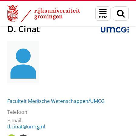
Skip
Skip
Over ons
Praktische zaken
Waar vindt u ons
D. Cinat
Menu
Zoek
to
to
en
Content
Navigation
zoeken
D. Cinat
Faculteit Medische Wetenschappen/UMCG
Telefoon:
E-mail:
d.cinat@umcg.nl