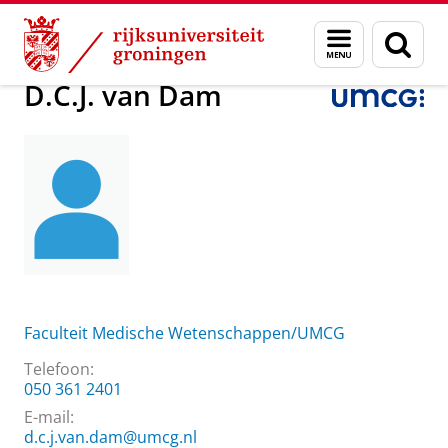
Skip
Skip
Over ons
D.C.J. van Dam
Menu
Zoek
to
to
en
Content
Navigation
zoeken
D.C.J. van Dam
Faculteit Medische Wetenschappen/UMCG
Telefoon:
050 361 2401
E-mail:
d.c.j.van.dam@umcg.nl