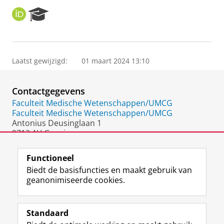
O
R
R
e
C
s
I
e
D
a
Laatst gewijzigd:
01 maart 2024 13:10
r
c
h
Contactgegevens
P
o
Faculteit Medische Wetenschappen/UMCG
r
Faculteit Medische Wetenschappen/UMCG
t
Antonius Deusinglaan 1
a
9713 AV Groningen
l
Nederland
Functioneel
Biedt de basisfuncties en maakt gebruik van
geanonimiseerde cookies.
F
L
R
I
Y
Volg de RUG
a
i
S
n
o
Standaard
c
n
S
s
u