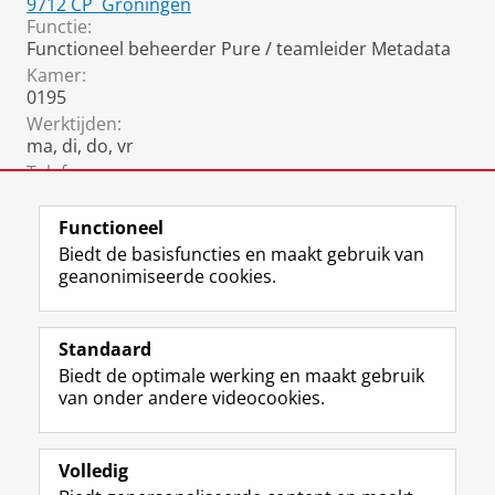
9712 CP
Groningen
Functie:
Functioneel beheerder Pure / teamleider Metadata
Kamer:
0195
Werktijden:
ma, di, do, vr
Telefoon:
050 36 32432
Functioneel
Biedt de basisfuncties en maakt gebruik van
geanonimiseerde cookies.
F
L
R
I
Y
Volg de RUG
a
i
S
n
o
Standaard
c
n
S
s
u
Biedt de optimale werking en maakt gebruik
e
k
-
t
T
Studiekiezers
van onder andere videocookies.
b
e
f
a
u
Maatschappij/bedrijven
o
d
e
g
b
o
I
e
r
e
Alumni
k
n
d
a
-
Volledig
p
-
R
m
k