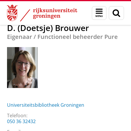
Skip
Skip
Over ons
D. (Doetsje) Brouwer
Menu
Zoek
to
to
en
Content
Navigation
zoeken
D. (Doetsje) Brouwer
Eigenaar / Functioneel beheerder Pure
Universiteitsbibliotheek Groningen
Telefoon:
050 36 32432